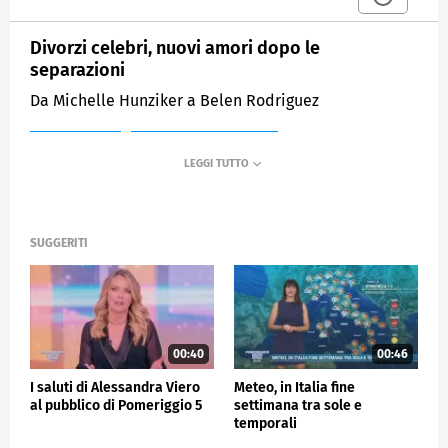
Divorzi celebri, nuovi amori dopo le
separazioni
Da Michelle Hunziker a Belen Rodriguez
MEDIASET
POMERIGGIO CINQUE
SUGGERITI
00:40
00:46
I saluti di Alessandra Viero
Meteo, in Italia fine
al pubblico di Pomeriggio 5
settimana tra sole e
temporali