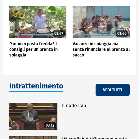
03:47
01:46
Panino o pasta fredda? I
Vacanze in spiaggia ma
consigli per un pranzo in
senza rinunciare al pranzo al
spiaggia
sacco
Intrattenimento
VEDI TUTTI
Il nodo Iran
03:12
L'Ayatollah Ali Khamenei punta