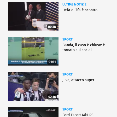
ULTIME NOTIZIE
Uefa e Fifa è scontro
00:38
SPORT
Banda, il caso è chiuso: è
tornato sui social
01:11
SPORT
Juve, attacco super
02:16
SPORT
Ford Escort Mk1 RS