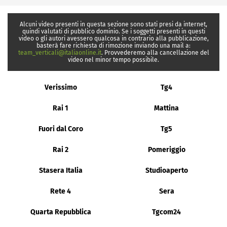
Alcuni video presenti in questa sezione sono stati presi da internet,
quindi valutati di pubblico dominio. Se i soggetti presenti in questi
video o gli autori avessero qualcosa in contrario alla pubblicazione,
basterà fare richiesta di rimozione inviando una mail a:
team_verticali@italiaonline.it
. Provvederemo alla cancellazione del
video nel minor tempo possibile.
Verissimo
Tg4
Rai 1
Mattina
Fuori dal Coro
Tg5
Rai 2
Pomeriggio
Stasera Italia
Studioaperto
Rete 4
Sera
Quarta Repubblica
Tgcom24