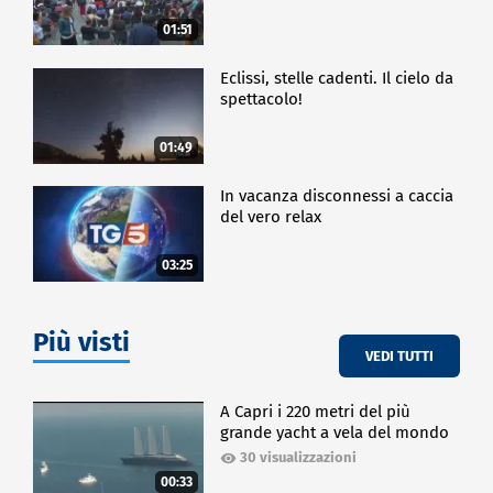
CRONACA
01:51
Eclissi, stelle cadenti. Il cielo da
spettacolo!
01:49
In vacanza disconnessi a caccia
del vero relax
03:25
Più visti
VEDI TUTTI
A Capri i 220 metri del più
grande yacht a vela del mondo
30 visualizzazioni
00:33