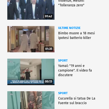
Violenze, Meloni:
"Tolleranza zero"
01:42
ULTIME NOTIZIE
Bimbo muore a 18 mesi
ipotesi batterio killer
01:35
SPORT
Yamal: "19 anni e
campione". Il video fa
discutere
00:15
SPORT
Cucurella si tatua De La
Fuente sul braccio