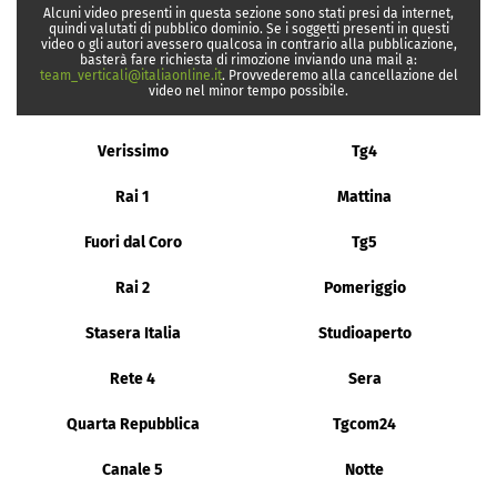
Alcuni video presenti in questa sezione sono stati presi da internet,
quindi valutati di pubblico dominio. Se i soggetti presenti in questi
video o gli autori avessero qualcosa in contrario alla pubblicazione,
basterà fare richiesta di rimozione inviando una mail a:
team_verticali@italiaonline.it
. Provvederemo alla cancellazione del
video nel minor tempo possibile.
Verissimo
Tg4
Rai 1
Mattina
Fuori dal Coro
Tg5
Rai 2
Pomeriggio
Stasera Italia
Studioaperto
Rete 4
Sera
Quarta Repubblica
Tgcom24
Canale 5
Notte