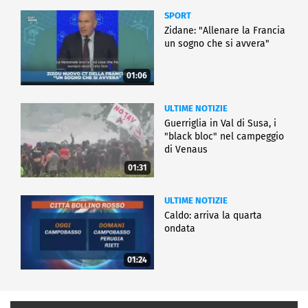
SPORT
Zidane: "Allenare la Francia
un sogno che si avvera"
01:06
ULTIME NOTIZIE
Guerriglia in Val di Susa, i
"black bloc" nel campeggio
di Venaus
01:31
ULTIME NOTIZIE
Caldo: arriva la quarta
ondata
01:24