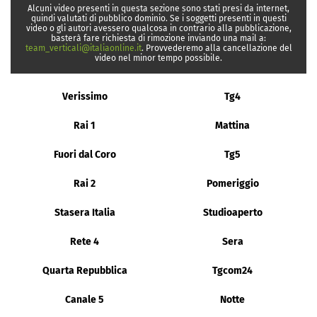
Alcuni video presenti in questa sezione sono stati presi da internet,
quindi valutati di pubblico dominio. Se i soggetti presenti in questi
video o gli autori avessero qualcosa in contrario alla pubblicazione,
basterà fare richiesta di rimozione inviando una mail a:
team_verticali@italiaonline.it
. Provvederemo alla cancellazione del
video nel minor tempo possibile.
Verissimo
Tg4
Rai 1
Mattina
Fuori dal Coro
Tg5
Rai 2
Pomeriggio
Stasera Italia
Studioaperto
Rete 4
Sera
Quarta Repubblica
Tgcom24
Canale 5
Notte