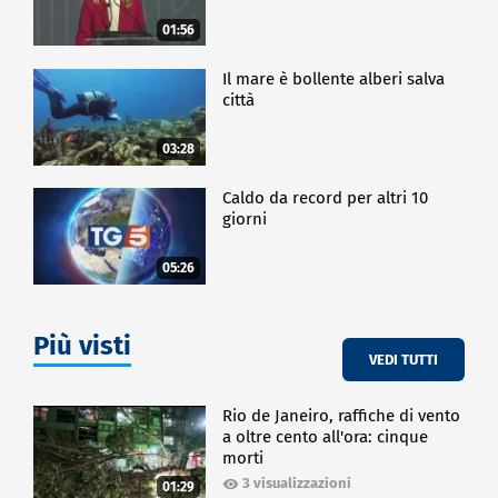
01:56
Il mare è bollente alberi salva
città
03:28
Caldo da record per altri 10
giorni
05:26
Più visti
VEDI TUTTI
Rio de Janeiro, raffiche di vento
a oltre cento all'ora: cinque
morti
3 visualizzazioni
01:29