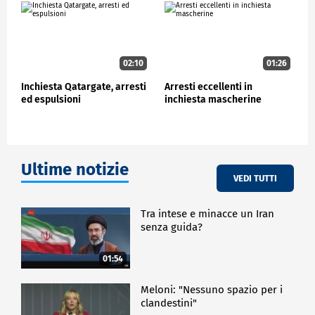
porte, sono riusciti ad entrare in una stanza usata
dai carabinieri di servizio, rubando alcuni oggetti e
danneggiando il locale. Gli agenti hanno usato
lacrimogeni e per impedire la fuga si è ricorso ad
uno sbarramento con il personale ed i mezzi del
02:10
01:26
reparto mobile.
Inchiesta Qatargate, arresti
Arresti eccellenti in
ed espulsioni
inchiesta mascherine
CRONACA
Ultime notizie
VEDI TUTTI
Tra intese e minacce un Iran
senza guida?
01:54
Meloni: "Nessuno spazio per i
clandestini"