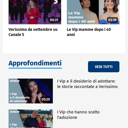
00:31
03:39
Verissimo da settembre su
Le Vip mamme dopo i 40
Canale 5
anni
Approfondimenti
VEDI TUTTI
I Vip e il desiderio di adottare:
le storie raccontate a Verissimo
05:20
I Vip che hanno scelto
l'adozione