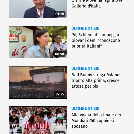
On The Move ha ispiralo le
Gallerie d'Italia
01:18
ULTIME NOTIZIE
Pd, Schlein al campeggio
Giovani dem: "conoscono
priorità italiani"
00:58
ULTIME NOTIZIE
Bad Bunny strega Milano:
trionfo alla prima, cresce
attesa per bis
02:25
ULTIME NOTIZIE
Alla vigilia della finale dei
Mondiali 750 coppie si
sposano