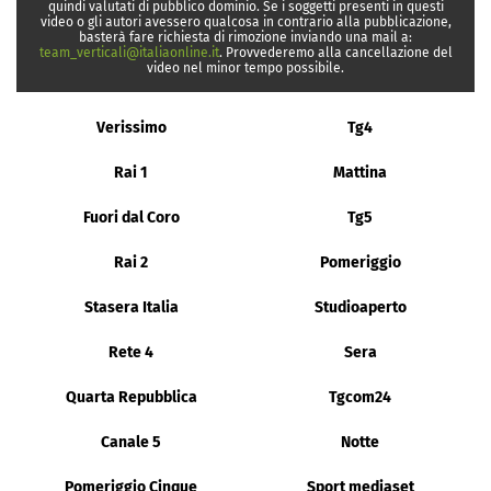
quindi valutati di pubblico dominio. Se i soggetti presenti in questi
video o gli autori avessero qualcosa in contrario alla pubblicazione,
basterà fare richiesta di rimozione inviando una mail a:
team_verticali@italiaonline.it
. Provvederemo alla cancellazione del
video nel minor tempo possibile.
Verissimo
Tg4
Rai 1
Mattina
Fuori dal Coro
Tg5
Rai 2
Pomeriggio
Stasera Italia
Studioaperto
Rete 4
Sera
Quarta Repubblica
Tgcom24
Canale 5
Notte
Pomeriggio Cinque
Sport mediaset