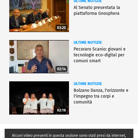
ULTIME NOTIZIE
Al Senato presentata la
piattaforma Gnosphera
03:20
ULTIME NOTIZIE
Pecoraro Scanio: giovani e
tecnologie eco-digital per
comuni smart
02:14
ULTIME NOTIZIE
Bolzano Danza, l'orizzonte e
l'impegno tra corpi e
comunità
02:16
Alcuni video presenti in questa sezione sono stati presi da internet,