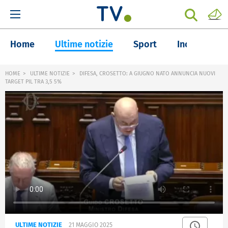
Home
Ultime notizie
Sport
Inchieste
HOME
ULTIME NOTIZIE
DIFESA, CROSETTO: A GIUGNO NATO ANNUNCIA NUOVI
TARGET PIL TRA 3,5 5%
ULTIME NOTIZIE
21 MAGGIO 2025