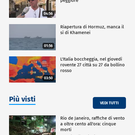
peggiore
04:56
Riapertura di Hormuz, manca il
sì di Khamenei
01:56
L'Italia boccheggia, nel giovedì
rovente 27 città su 27 da bollino
rosso
03:50
Più visti
VEDI TUTTI
Rio de Janeiro, raffiche di vento
a oltre cento all'ora: cinque
morti