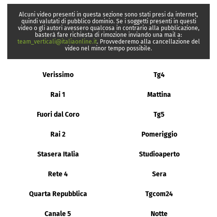
Alcuni video presenti in questa sezione sono stati presi da internet,
quindi valutati di pubblico dominio. Se i soggetti presenti in questi
video o gli autori avessero qualcosa in contrario alla pubblicazione,
basterà fare richiesta di rimozione inviando una mail a:
team_verticali@italiaonline.it
. Provvederemo alla cancellazione del
video nel minor tempo possibile.
Verissimo
Tg4
Rai 1
Mattina
Fuori dal Coro
Tg5
Rai 2
Pomeriggio
Stasera Italia
Studioaperto
Rete 4
Sera
Quarta Repubblica
Tgcom24
Canale 5
Notte