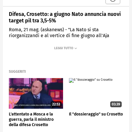
Difesa, Crosetto: a giugno Nato annuncia nuovi
target pil tra 3,5-5%
Roma, 21 mag. (askanews) - "La Nato si sta
riorganizzandi e al vertice di fine giugno all'Aja
formalizzerà un nuovo livello di contribuzione, ci
aspettiamo un valore tra il 3,5 e il 5% inclusivo di
livelli di computo tesi a considerare come molte
nazioni già fanno tutti i contribui alla difesa in senso
lato, quelli per le capacità operative, per le
comunicazioni, per lo spazi, per auemtnare la
SUGGERITI
resilienza delle infrastrutture critiche, migliorare la
mobilità militare". Lo ha detto il ministro della
Difesa, Guido Crosetto rispondendo a una domanda
sulle spese della Difesa e sul tetto del 2% durante il
question time alla Camera.
22:53
03:39
L'attentato a Mosca e la
Il "dossieraggio" su Crosetto
POLITICA
guerra, parla il ministro
della difesa Crosetto