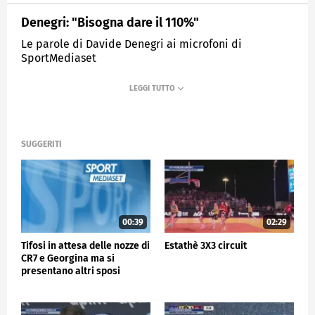
Denegri: "Bisogna dare il 110%"
Le parole di Davide Denegri ai microfoni di
SportMediaset
MEDIASET
SPORTMEDIASET
SUGGERITI
00:39
02:29
Tifosi in attesa delle nozze di
Estathè 3X3 circuit
CR7 e Georgina ma si
presentano altri sposi