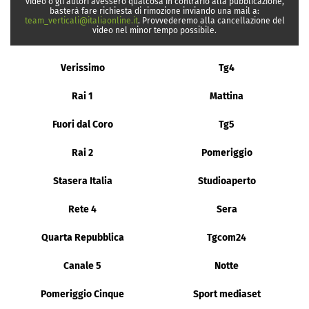
video o gli autori avessero qualcosa in contrario alla pubblicazione,
basterà fare richiesta di rimozione inviando una mail a:
team_verticali@italiaonline.it
. Provvederemo alla cancellazione del
video nel minor tempo possibile.
Verissimo
Tg4
Rai 1
Mattina
Fuori dal Coro
Tg5
Rai 2
Pomeriggio
Stasera Italia
Studioaperto
Rete 4
Sera
Quarta Repubblica
Tgcom24
Canale 5
Notte
Pomeriggio Cinque
Sport mediaset