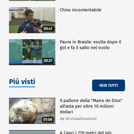
Chivu incontentabile
00:41
Paura in Brasile: esulta dopo il
gol e fa il salto nel vuoto
00:27
Più visti
VEDI TUTTI
Il pallone della "Mano de Dios"
all'asta per oltre 10 milioni
dollari
36 visualizzazioni
01:09
A Capri i 220 metri del più