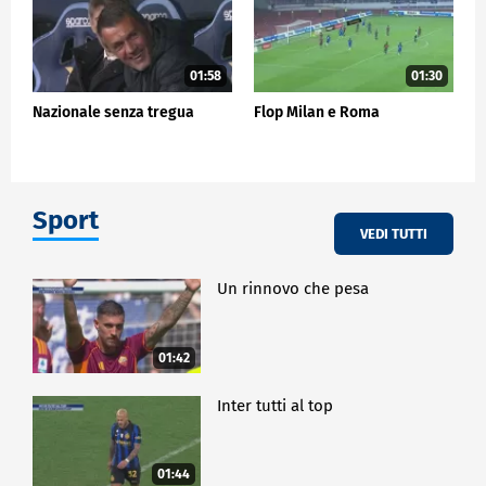
01:58
01:30
Nazionale senza tregua
Flop Milan e Roma
Sport
VEDI TUTTI
Un rinnovo che pesa
01:42
Inter tutti al top
01:44