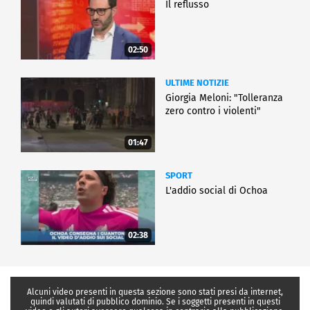
Il reflusso
02:50
ULTIME NOTIZIE
Giorgia Meloni: "Tolleranza
zero contro i violenti"
01:47
SPORT
L'addio social di Ochoa
02:38
Alcuni video presenti in questa sezione sono stati presi da internet,
quindi valutati di pubblico dominio. Se i soggetti presenti in questi