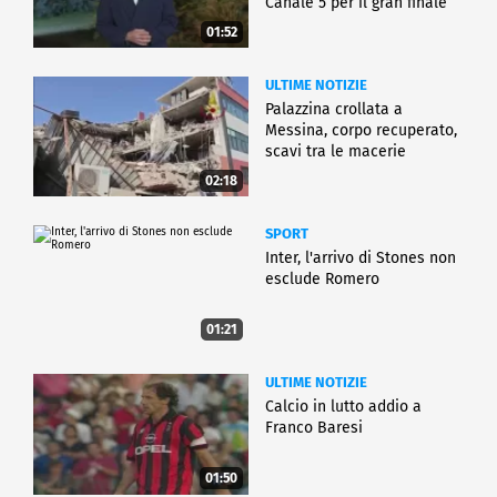
Canale 5 per il gran finale
01:52
ULTIME NOTIZIE
Palazzina crollata a
Messina, corpo recuperato,
scavi tra le macerie
02:18
SPORT
Inter, l'arrivo di Stones non
esclude Romero
01:21
ULTIME NOTIZIE
Calcio in lutto addio a
Franco Baresi
01:50