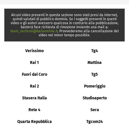
Alcuni video presenti in questa sezione sono stati presi da internet,
quindi valutati di pubblico dominio. Se i soggetti presenti in questi
video o gli autori avessero qualcosa in contrario alla pubblicazione,
basterà fare richiesta di rimozione inviando una mail a:
team_verticali@italiaonline.it
. Provvederemo alla cancellazione del
video nel minor tempo possibile.
Verissimo
Tg4
Rai 1
Mattina
Fuori dal Coro
Tg5
Rai 2
Pomeriggio
Stasera Italia
Studioaperto
Rete 4
Sera
Quarta Repubblica
Tgcom24