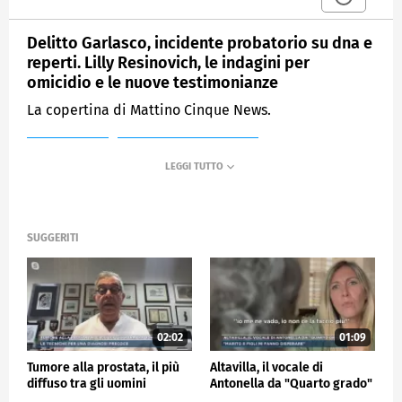
Delitto Garlasco, incidente probatorio su dna e
reperti. Lilly Resinovich, le indagini per
omicidio e le nuove testimonianze
La copertina di Mattino Cinque News.
MEDIASET
MATTINO CINQUE NEWS
SUGGERITI
02:02
01:09
Tumore alla prostata, il più
Altavilla, il vocale di
diffuso tra gli uomini
Antonella da "Quarto grado"