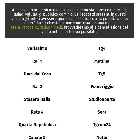
Alcuni video presenti in questa sezione sono stati presi da internet,
quindi valutati di pubblico dominio. Se i soggetti presenti in questi
video o gli autori avessero qualcosa in contrario alla pubblicazione,
basterà fare richiesta di rimozione inviando una mail a:
team_verticali@italiaonline.it
. Provvederemo alla cancellazione del
video nel minor tempo possibile.
Verissimo
Tg4
Rai 1
Mattina
Fuori dal Coro
Tg5
Rai 2
Pomeriggio
Stasera Italia
Studioaperto
Rete 4
Sera
Quarta Repubblica
Tgcom24
Canale 5
Notte