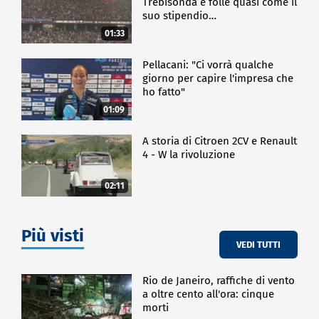
Trebisonda è folle quasi come il
suo stipendio…
01:33
Pellacani: "Ci vorrà qualche
giorno per capire l'impresa che
ho fatto"
01:09
A storia di Citroen 2CV e Renault
4 - W la rivoluzione
02:11
Più visti
VEDI TUTTI
Rio de Janeiro, raffiche di vento
a oltre cento all'ora: cinque
morti