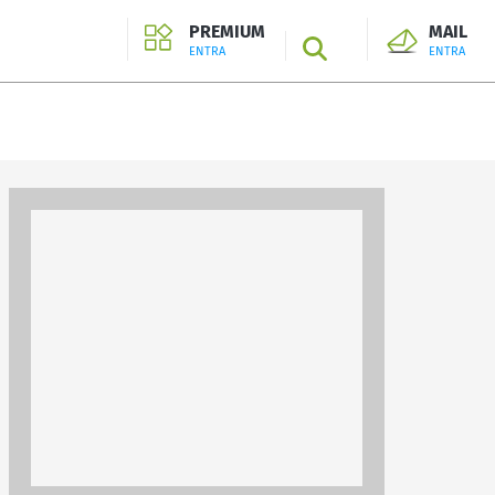
PREMIUM
MAIL
SEARCH
ENTRA
ENTRA
ENTRA