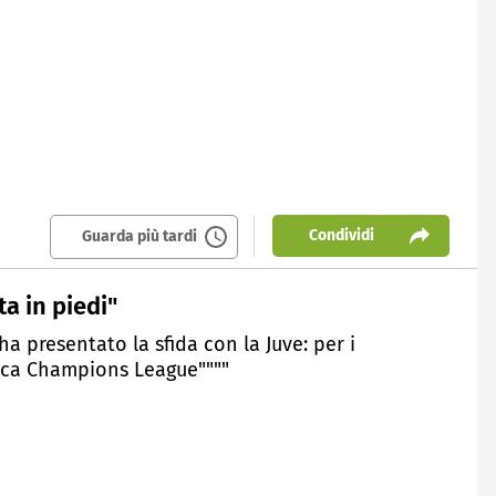
Condividi
Guarda più tardi
a in piedi"
a presentato la sfida con la Juve: per i
tica Champions League""""