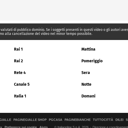
 valutati di pubblico dominio. Se i soggetti presenti in questi video o gli autori av
mo alla cancellazione del video nel minor tempo possibile.
Rai 1
Mattina
Rai 2
Pomeriggio
Rete 4
Sera
Canale 5
Notte
Italia 1
Domani
GIALLE
PAGINEGIALLE SHOP
PGCASA
PAGINEBIANCHE
TUTTOCITTÀ
DILEI
S
© Italiaonline S.p.A. 2026
Direzione e coordinamento 
cy
Preferenze sui cookie
Aiuto