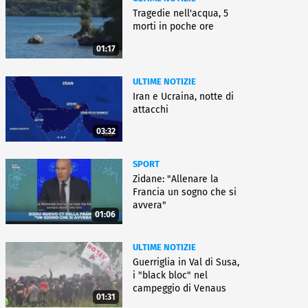
Tragedie nell'acqua, 5
morti in poche ore
01:17
ULTIME NOTIZIE
Iran e Ucraina, notte di
attacchi
03:32
SPORT
Zidane: "Allenare la
Francia un sogno che si
avvera"
01:06
ULTIME NOTIZIE
Guerriglia in Val di Susa,
i "black bloc" nel
campeggio di Venaus
01:31