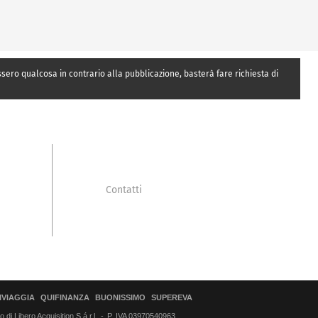
essero qualcosa in contrario alla pubblicazione, basterà fare richiesta di
Contatti
IVIAGGIA
QUIFINANZA
BUONISSIMO
SUPEREVA
di Libero Acquisition S.á r.l.
P. IVA 03970540963