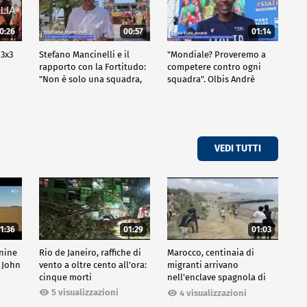
0:26
00:57
01:14
 3x3
Stefano Mancinelli e il
"Mondiale? Proveremo a
rapporto con la Fortitudo:
competere contro ogni
"Non è solo una squadra,
squadra". Olbis Andrè
ma una fede"
racconta il percorso di
avvicinamento ai prossimi
mondiali in Germania.
VEDI TUTTI
1:36
01:29
01:03
inine
Rio de Janeiro, raffiche di
Marocco, centinaia di
 John
vento a oltre cento all'ora:
migranti arrivano
cinque morti
nell'enclave spagnola di
Ceuta
5 visualizzazioni
4 visualizzazioni