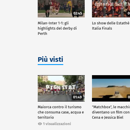
02:45
0
Milan-Inter 1-1: gli
Lo show delle Estathé
highlights del derby di
Italia Finals
Perth
Più visti
01:49
0
Maiorca contro il turismo
"Matchbox", le macch
che consuma case, acqua e
diventano un film con
territorio
Cena e Jessica Biel
1 visualizzazioni