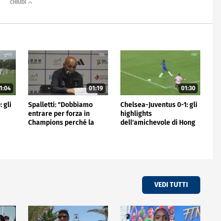
1:04
01:19
01:30
 gli
Spalletti: "Dobbiamo
Chelsea-Juventus 0-1: gli
entrare per forza in
highlights
Champions perché la
dell'amichevole di Hong
Juve non può stare fuori"
Kong
VEDI TUTTI