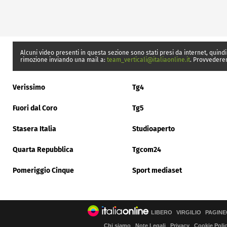
Alcuni video presenti in questa sezione sono stati presi da internet, quindi
rimozione inviando una mail a:
team_verticali@italiaonline.it
. Provvedere
Verissimo
Tg4
Fuori dal Coro
Tg5
Stasera Italia
Studioaperto
Quarta Repubblica
Tgcom24
Pomeriggio Cinque
Sport mediaset
LIBERO
VIRGILIO
PAGINE
Chi siamo
Note Legali
Privacy
Cookie Poli