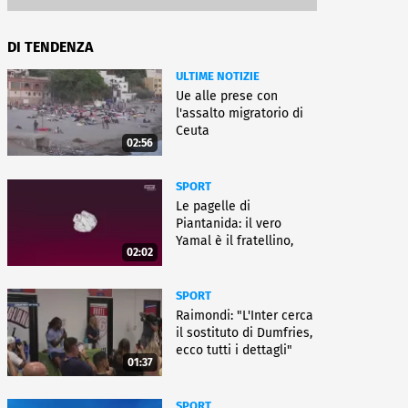
DI TENDENZA
ULTIME NOTIZIE
Ue alle prese con
l'assalto migratorio di
Ceuta
02:56
SPORT
Le pagelle di
Piantanida: il vero
Yamal è il fratellino,
02:02
Paredes cambia sport
SPORT
Raimondi: "L'Inter cerca
il sostituto di Dumfries,
ecco tutti i dettagli"
01:37
SPORT