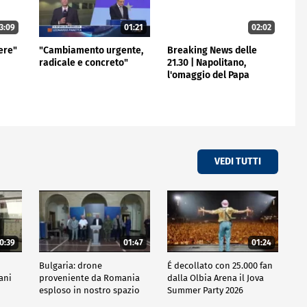
3:09
01:21
02:02
bere"
"Cambiamento urgente,
Breaking News delle
radicale e concreto"
21.30 | Napolitano,
l'omaggio del Papa
VEDI TUTTI
0:39
01:47
01:24
Bulgaria: drone
É decollato con 25.000 fan
iani
proveniente da Romania
dalla Olbia Arena il Jova
esploso in nostro spazio
Summer Party 2026
aereo