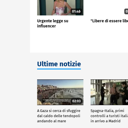
01:46
0
Urgente legge su
"Libere di essere li
influencer
Ultime notizie
02:03
0
A Gaza si cerca di sfuggire
Spagna-Italia, primi
dal caldo delle tendopoli
controlli a turisti ital
andando al mare
in arrivo a Madrid