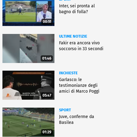
Inter, sei pronta al
bagno di folla?
00:51
ULTIME NOTIZIE
Fakir era ancora vivo
soccorso in 33 secondi
01:46
INCHIESTE
Garlasco: le
testimonianze degli
amici di Marco Poggi
05:47
SPORT
Juve, conferme da
Basilea
01:29