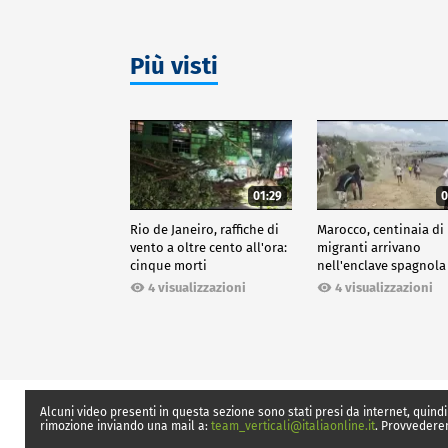
Più visti
01:29
0
Rio de Janeiro, raffiche di
Marocco, centinaia di
vento a oltre cento all'ora:
migranti arrivano
cinque morti
nell'enclave spagnola
Ceuta
4 visualizzazioni
4 visualizzazioni
Alcuni video presenti in questa sezione sono stati presi da internet, quindi
rimozione inviando una mail a:
team_verticali@italiaonline.it
. Provvedere