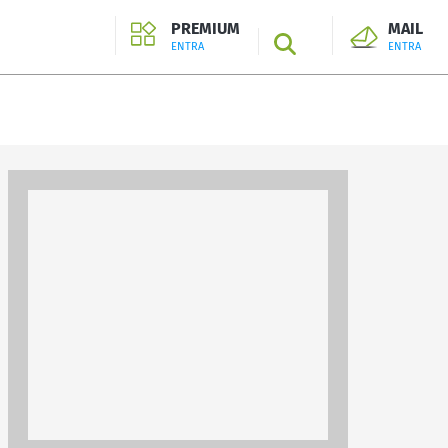
PREMIUM
MAIL
SEARCH
ENTRA
ENTRA
ENTRA