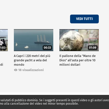
VEDI TUTTI
1:03
00:33
01:09
A Capri i 220 metri del più
Il pallone della "Mano de
grande yacht a vela del
Dios" all'asta per oltre 10
 di
mondo
milioni dollari
18 visualizzazioni
 valutati di pubblico dominio. Se i soggetti presenti in questi video o gli autori av
mo alla cancellazione del video nel minor tempo possibile.