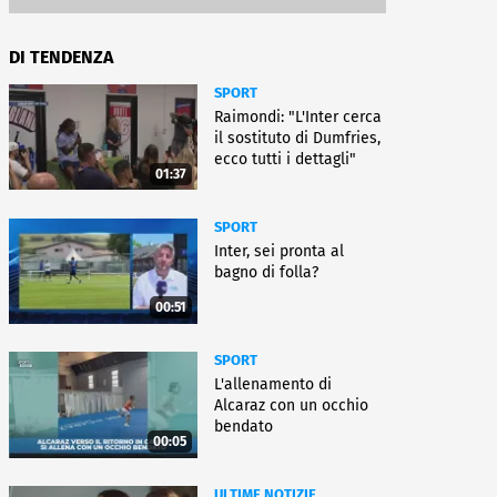
DI TENDENZA
SPORT
Raimondi: "L'Inter cerca
il sostituto di Dumfries,
ecco tutti i dettagli"
01:37
SPORT
Inter, sei pronta al
bagno di folla?
00:51
SPORT
L'allenamento di
Alcaraz con un occhio
bendato
00:05
ULTIME NOTIZIE