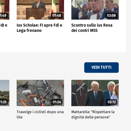
1:49
01:48
02:08
FdI e
Ius Scholae: FI apre Fdi e
Scontro sullo ius Resa
Lega frenano
dei contri M5S
VEDI TUTTI
1:25
01:24
02:12
Travolge i ciclisti dopo una
Mattarella: "Rispettare la
lite
dignità delle persone"