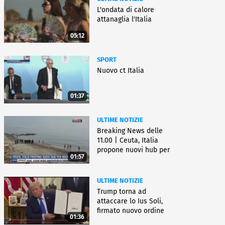
L'ondata di calore
attanaglia l'Italia
05:12
SPORT
Nuovo ct Italia
01:37
ULTIME NOTIZIE
Breaking News delle
11.00 | Ceuta, Italia
propone nuovi hub per
01:57
migranti
ULTIME NOTIZIE
Trump torna ad
attaccare lo Ius Soli,
firmato nuovo ordine
01:36
esecutivo