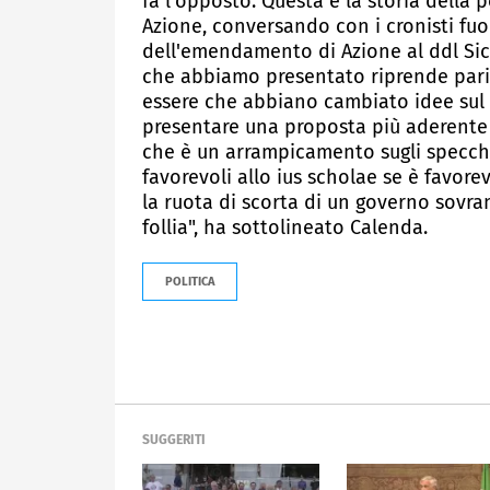
fa l'opposto. Questa è la storia della p
Azione, conversando con i cronisti fuo
dell'emendamento di Azione al ddl Sicu
che abbiamo presentato riprende pari p
essere che abbiano cambiato idee su
presentare una proposta più aderente d
che è un arrampicamento sugli specchi,
favorevoli allo ius scholae se è favorev
la ruota di scorta di un governo sovra
follia", ha sottolineato Calenda.
POLITICA
SUGGERITI