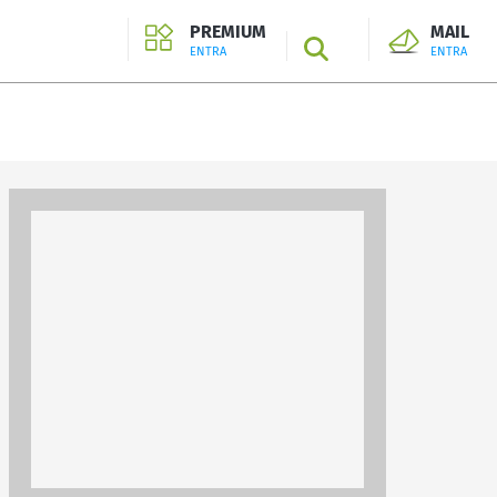
PREMIUM
MAIL
SEARCH
ENTRA
ENTRA
ENTRA