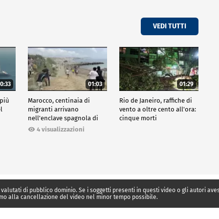
VEDI TUTTI
0:33
01:03
01:29
 più
Marocco, centinaia di
Rio de Janeiro, raffiche di
l
migranti arrivano
vento a oltre cento all'ora:
nell'enclave spagnola di
cinque morti
Ceuta
4 visualizzazioni
 valutati di pubblico dominio. Se i soggetti presenti in questi video o gli autori av
mo alla cancellazione del video nel minor tempo possibile.