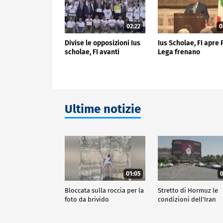
02:22
0
Divise le opposizioni Ius
Ius Scholae, FI apre 
scholae, FI avanti
Lega frenano
Ultime notizie
01:05
0
Bloccata sulla roccia per la
Stretto di Hormuz le
foto da brivido
condizioni dell'Iran