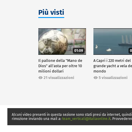
Più visti
01:09
0
Il pallone della "Mano de
A Capri i 220 metri del
Dios" all'asta per oltre 10
grande yacht a vela de
milioni dollari
mondo
21 visualizzazioni
5 visualizzazioni
Alcuni video presenti in questa sezione sono stati presi da internet, quindi
rimozione inviando una mail a:
team_verticali@italiaonline.it
. Provvedere