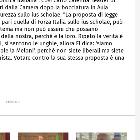
olitica italiana". Così Carlo Calenda, leader di
ri dalla Camera dopo la bocciatura in Aula
rezza sullo ius scholae. "La proposta di legge
ari quella di Forza Italia sullo ius scholae, può
l tema ma non può essere che possano
ella nostra, perché è la loro. Ripeto la verità è
 si sentono le unghie, allora FI dica: 'siamo
ole la Meloni', perché non siete liberali ma siete
nista. Votare contro la sua stessa proposta è una