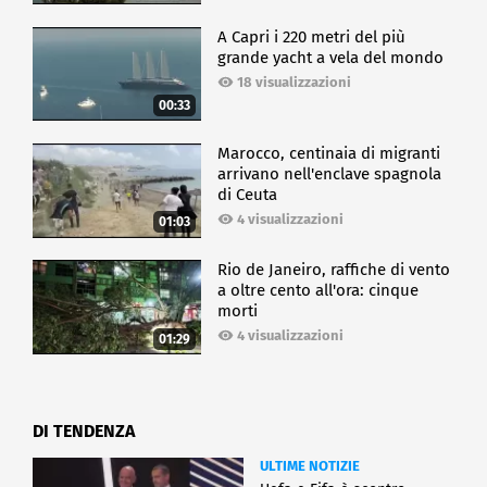
di 10, 15 ingredienti chimici artificiali con formule
scritte microscopicamente per non essere lette?".
A Capri i 220 metri del più
"Siamo d'accordissimo che a tavola c'è posto per
grande yacht a vela del mondo
tutti - ha concluso - l'importante è che il
18 visualizzazioni
consumatore venga sempre messo nelle condizioni
00:33
di fare scelte consapevoli".
Marocco, centinaia di migranti
ECONOMIA
arrivano nell'enclave spagnola
di Ceuta
4 visualizzazioni
01:03
Rio de Janeiro, raffiche di vento
a oltre cento all'ora: cinque
morti
4 visualizzazioni
01:29
DI TENDENZA
ULTIME NOTIZIE