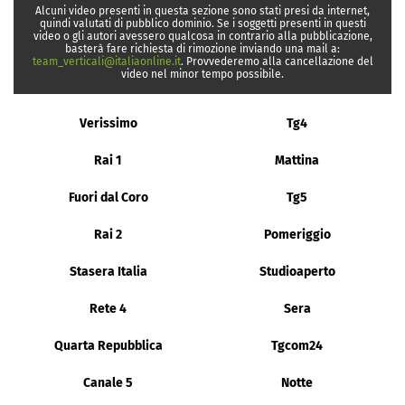
Alcuni video presenti in questa sezione sono stati presi da internet,
quindi valutati di pubblico dominio. Se i soggetti presenti in questi
video o gli autori avessero qualcosa in contrario alla pubblicazione,
basterà fare richiesta di rimozione inviando una mail a:
team_verticali@italiaonline.it
. Provvederemo alla cancellazione del
video nel minor tempo possibile.
Verissimo
Tg4
Rai 1
Mattina
Fuori dal Coro
Tg5
Rai 2
Pomeriggio
Stasera Italia
Studioaperto
Rete 4
Sera
Quarta Repubblica
Tgcom24
Canale 5
Notte