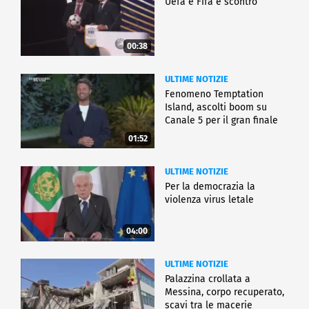
Uefa e Fifa è scontro
00:38
ULTIME NOTIZIE
Fenomeno Temptation
Island, ascolti boom su
Canale 5 per il gran finale
01:52
ULTIME NOTIZIE
Per la democrazia la
violenza virus letale
04:00
ULTIME NOTIZIE
Palazzina crollata a
Messina, corpo recuperato,
scavi tra le macerie