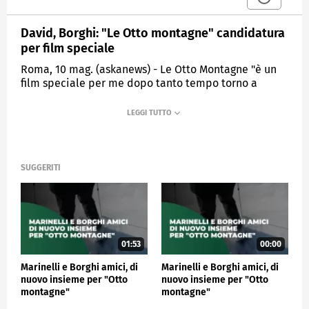
David, Borghi: "Le Otto montagne" candidatura
per film speciale
Roma, 10 mag. (askanews) - Le Otto Montagne "è un
film speciale per me dopo tanto tempo torno a
lavorare con Luca (Marinelli), è un film che parla di
amicizia empatia, montagne, tutte cose che mi
interessano e mi piacciono. Secondo me abbiamo
trovato un modo nostro di raccontare, anche
andando ad attingere alla nostra amicizia, all'affetto
vero tra me e Luca, quindi è stato fare un film,
SUGGERITI
lavoro, ma anche una cosa molto connessa con
l'essere umano, le conoscenze, con gli altri": così
l'attore Alessandro Borghi ai microfoni di askanews,
al termine della cerimonia di presentazione al
Quirinale dei candidati al premio David di
01:53
00:00
Donatello.
Marinelli e Borghi amici, di
Marinelli e Borghi amici, di
nuovo insieme per "Otto
nuovo insieme per "Otto
SPETTACOLO
montagne"
montagne"