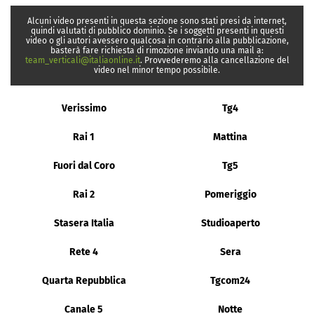
Alcuni video presenti in questa sezione sono stati presi da internet,
quindi valutati di pubblico dominio. Se i soggetti presenti in questi
video o gli autori avessero qualcosa in contrario alla pubblicazione,
basterà fare richiesta di rimozione inviando una mail a:
team_verticali@italiaonline.it
. Provvederemo alla cancellazione del
video nel minor tempo possibile.
Verissimo
Tg4
Rai 1
Mattina
Fuori dal Coro
Tg5
Rai 2
Pomeriggio
Stasera Italia
Studioaperto
Rete 4
Sera
Quarta Repubblica
Tgcom24
Canale 5
Notte