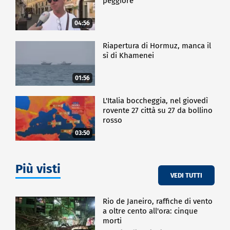
peggiore
04:56
Riapertura di Hormuz, manca il
sì di Khamenei
01:56
L'Italia boccheggia, nel giovedì
rovente 27 città su 27 da bollino
rosso
03:50
Più visti
VEDI TUTTI
Rio de Janeiro, raffiche di vento
a oltre cento all'ora: cinque
morti