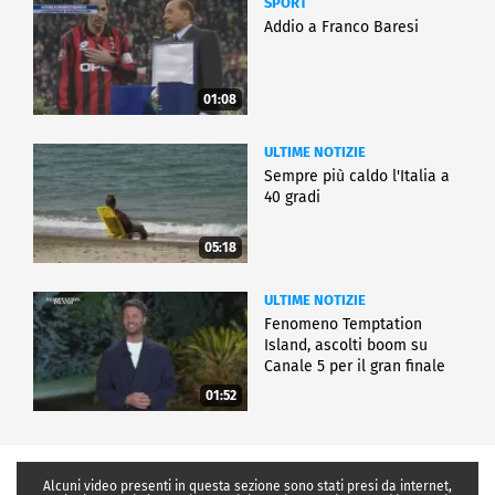
SPORT
Addio a Franco Baresi
01:08
ULTIME NOTIZIE
Sempre più caldo l'Italia a
40 gradi
05:18
ULTIME NOTIZIE
Fenomeno Temptation
Island, ascolti boom su
Canale 5 per il gran finale
01:52
Alcuni video presenti in questa sezione sono stati presi da internet,