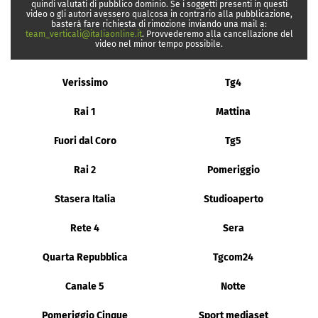
quindi valutati di pubblico dominio. Se i soggetti presenti in questi
video o gli autori avessero qualcosa in contrario alla pubblicazione,
basterà fare richiesta di rimozione inviando una mail a:
team_verticali@italiaonline.it
. Provvederemo alla cancellazione del
video nel minor tempo possibile.
Verissimo
Tg4
Rai 1
Mattina
Fuori dal Coro
Tg5
Rai 2
Pomeriggio
Stasera Italia
Studioaperto
Rete 4
Sera
Quarta Repubblica
Tgcom24
Canale 5
Notte
Pomeriggio Cinque
Sport mediaset