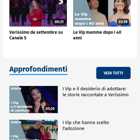
00:31
03:39
Verissimo da settembre su
Le Vip mamme dopo i 40
Canale 5
anni
Approfondimenti
VEDI TUTTI
I Vip e il desiderio di adottare:
le storie raccontate a Verissimo
05:20
I Vip che hanno scelto
l'adozione