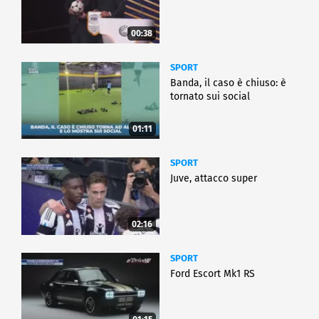
00:38
SPORT
Banda, il caso è chiuso: è
tornato sui social
01:11
SPORT
Juve, attacco super
02:16
SPORT
Ford Escort Mk1 RS