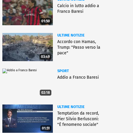
Calcio in lutto addio a
Franco Baresi
01:50
ULTIME NOTIZIE
Accordo con Hamas,
Trump: "Passo verso la
pace"
03:49
SPORT
Addio a Franco Baresi
02:18
ULTIME NOTIZIE
Temptation da record,
Pier Silvio Berlusconi:
"È fenomeno sociale"
01:51