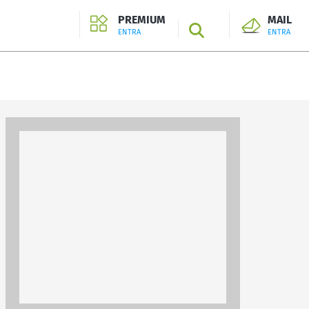
PREMIUM
MAIL
SEARCH
ENTRA
ENTRA
ENTRA