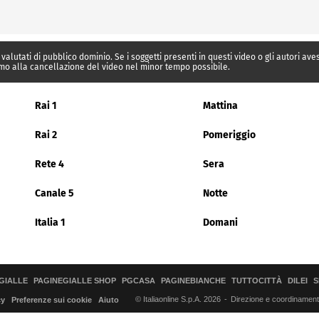
 valutati di pubblico dominio. Se i soggetti presenti in questi video o gli autori av
mo alla cancellazione del video nel minor tempo possibile.
Rai 1
Mattina
Rai 2
Pomeriggio
Rete 4
Sera
Canale 5
Notte
Italia 1
Domani
GIALLE
PAGINEGIALLE SHOP
PGCASA
PAGINEBIANCHE
TUTTOCITTÀ
DILEI
S
© Italiaonline S.p.A. 2026
Direzione e coordinamento 
cy
Preferenze sui cookie
Aiuto