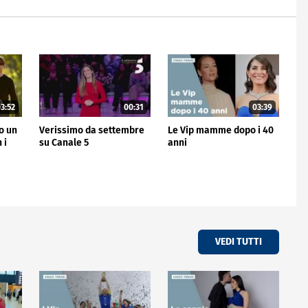
3:52
00:31
03:39
no un
Verissimo da settembre
Le Vip mamme dopo i 40
 i
su Canale 5
anni
VEDI TUTTI