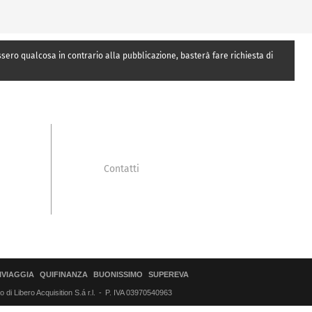
essero qualcosa in contrario alla pubblicazione, basterà fare richiesta di
Contatti
IVIAGGIA
QUIFINANZA
BUONISSIMO
SUPEREVA
di Libero Acquisition S.á r.l.
P. IVA 03970540963