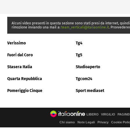
Alcuni video presenti in questa sezione sono stati presi da internet, quindi
rimozione inviando una mail a:
team_verticali@italiaonline.it
. Provvedere
Verissimo
Tg4
Fuori dal Coro
Tg5
Stasera Italia
Studioaperto
Quarta Repubblica
Tgcom24
Pomeriggio Cinque
Sport mediaset
LIBERO
VIRGILIO
PAGINE
Chi siamo
Note Legali
Privacy
Cookie Poli