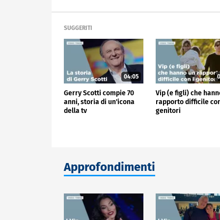
SUGGERITI
04:05
0
Gerry Scotti compie 70
Vip (e figli) che han
anni, storia di un'icona
rapporto difficile con
della tv
genitori
Approfondimenti