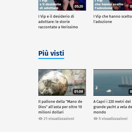
05:20
0
I Vip e il desiderio di
I Vip che hanno scelt
adottare: le storie
l'adozione
raccontate a Verissimo
Più visti
01:09
0
Il pallone della "Mano de
A Capri i 220 metri del
Dios" all'asta per oltre 10
grande yacht a vela de
milioni dollari
mondo
21 visualizzazioni
5 visualizzazioni