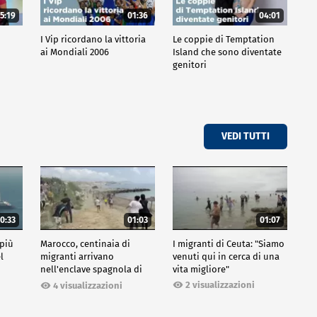
5:19
01:36
04:01
o
I Vip ricordano la vittoria
Le coppie di Temptation
ai Mondiali 2006
Island che sono diventate
genitori
VEDI TUTTI
0:33
01:03
01:07
 più
Marocco, centinaia di
I migranti di Ceuta: "Siamo
l
migranti arrivano
venuti qui in cerca di una
nell'enclave spagnola di
vita migliore"
Ceuta
2 visualizzazioni
4 visualizzazioni