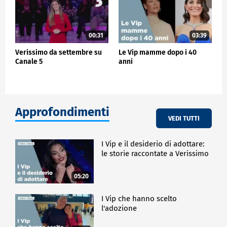
00:31
03:39
Verissimo da settembre su
Le Vip mamme dopo i 40
Canale 5
anni
Approfondimenti
VEDI TUTTI
I Vip e il desiderio di adottare:
le storie raccontate a Verissimo
05:20
I Vip che hanno scelto
l'adozione