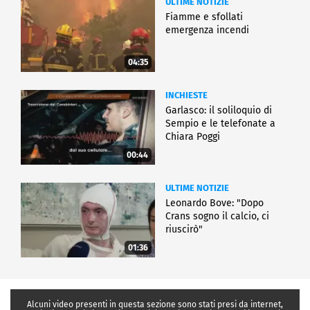
ULTIME NOTIZIE
Fiamme e sfollati
emergenza incendi
04:35
INCHIESTE
Garlasco: il soliloquio di
Sempio e le telefonate a
Chiara Poggi
00:44
ULTIME NOTIZIE
Leonardo Bove: "Dopo
Crans sogno il calcio, ci
riuscirò"
01:36
Alcuni video presenti in questa sezione sono stati presi da internet,