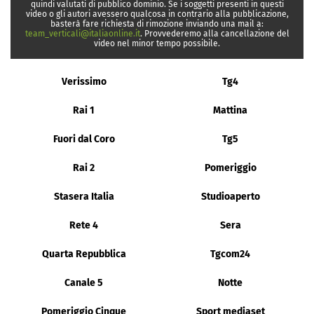
quindi valutati di pubblico dominio. Se i soggetti presenti in questi
video o gli autori avessero qualcosa in contrario alla pubblicazione,
basterà fare richiesta di rimozione inviando una mail a:
team_verticali@italiaonline.it
. Provvederemo alla cancellazione del
video nel minor tempo possibile.
Verissimo
Tg4
Rai 1
Mattina
Fuori dal Coro
Tg5
Rai 2
Pomeriggio
Stasera Italia
Studioaperto
Rete 4
Sera
Quarta Repubblica
Tgcom24
Canale 5
Notte
Pomeriggio Cinque
Sport mediaset