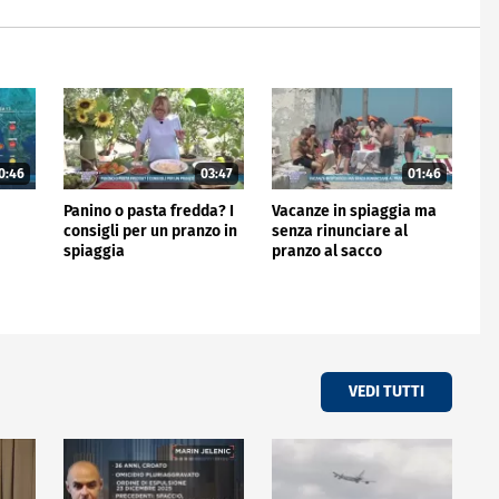
0:46
03:47
01:46
Panino o pasta fredda? I
Vacanze in spiaggia ma
consigli per un pranzo in
senza rinunciare al
spiaggia
pranzo al sacco
VEDI TUTTI