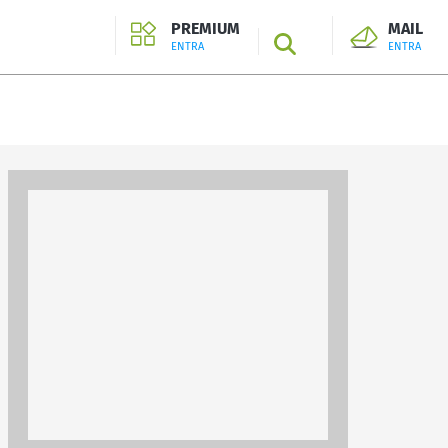
PREMIUM
MAIL
SEARCH
ENTRA
ENTRA
ENTRA