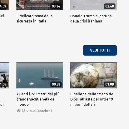
4:59
03:34
02:40
nei
Il delicato tema della
Donald Trump si occupa
sicurezza in Italia
della crisi iraniana
VEDI TUTTI
1:03
00:33
01:09
A Capri i 220 metri del più
Il pallone della "Mano de
grande yacht a vela del
Dios" all'asta per oltre 10
 di
mondo
milioni dollari
18 visualizzazioni