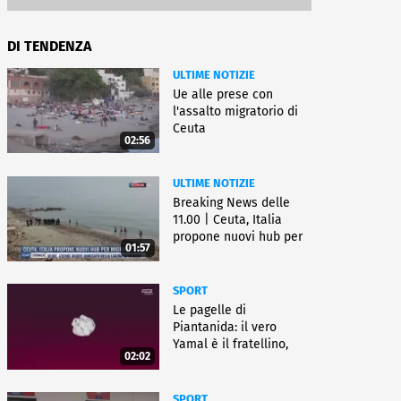
DI TENDENZA
ULTIME NOTIZIE
Ue alle prese con
l'assalto migratorio di
Ceuta
02:56
ULTIME NOTIZIE
Breaking News delle
11.00 | Ceuta, Italia
propone nuovi hub per
01:57
migranti
SPORT
Le pagelle di
Piantanida: il vero
Yamal è il fratellino,
02:02
Paredes cambia sport
SPORT