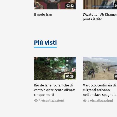
03:12
0
Il nodo Iran
L'Ayatollah Ali Khame
punta il dito
Più visti
01:29
0
Rio de Janeiro, raffiche di
Marocco, centinaia di
vento a oltre cento all'ora:
migranti arrivano
cinque morti
nell'enclave spagnola
Ceuta
4 visualizzazioni
4 visualizzazioni