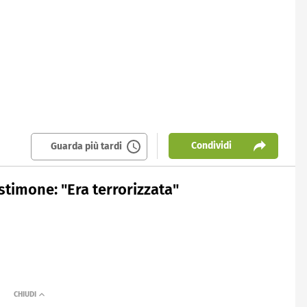
Condividi
Guarda più tardi
timone: "Era terrorizzata"