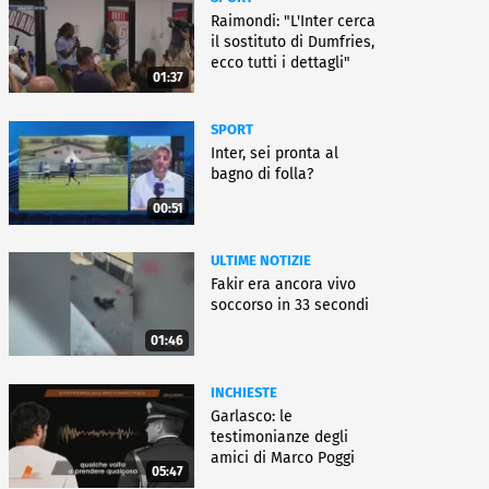
Raimondi: "L'Inter cerca
il sostituto di Dumfries,
ecco tutti i dettagli"
01:37
SPORT
Inter, sei pronta al
bagno di folla?
00:51
ULTIME NOTIZIE
Fakir era ancora vivo
soccorso in 33 secondi
01:46
INCHIESTE
Garlasco: le
testimonianze degli
amici di Marco Poggi
05:47