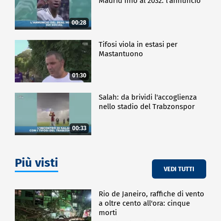
Madrid fino al 2032: l'annuncio
00:28
Tifosi viola in estasi per
Mastantuono
01:30
Salah: da brividi l'accoglienza
nello stadio del Trabzonspor
00:33
Più visti
VEDI TUTTI
Rio de Janeiro, raffiche di vento
a oltre cento all'ora: cinque
morti