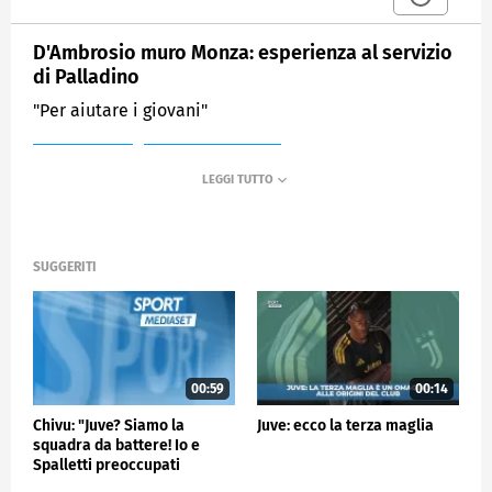
D'Ambrosio muro Monza: esperienza al servizio
di Palladino
"Per aiutare i giovani"
MEDIASET
SPORTMEDIASET
SUGGERITI
00:59
00:14
Chivu: "Juve? Siamo la
Juve: ecco la terza maglia
squadra da battere! Io e
Spalletti preoccupati
perché…"