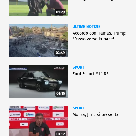
01:29
ULTIME NOTIZIE
Accordo con Hamas, Trump:
"Passo verso la pace"
03:49
SPORT
Ford Escort Mk1 RS
01:15
SPORT
Monza, Juric si presenta
01:52