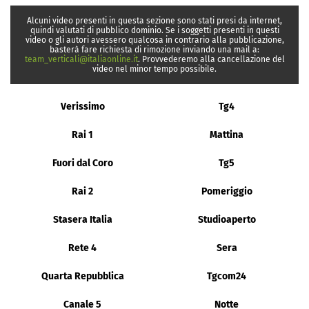
Alcuni video presenti in questa sezione sono stati presi da internet,
quindi valutati di pubblico dominio. Se i soggetti presenti in questi
video o gli autori avessero qualcosa in contrario alla pubblicazione,
basterà fare richiesta di rimozione inviando una mail a:
team_verticali@italiaonline.it
. Provvederemo alla cancellazione del
video nel minor tempo possibile.
Verissimo
Tg4
Rai 1
Mattina
Fuori dal Coro
Tg5
Rai 2
Pomeriggio
Stasera Italia
Studioaperto
Rete 4
Sera
Quarta Repubblica
Tgcom24
Canale 5
Notte