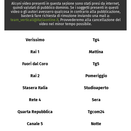
Alcuni video presenti in questa sezione sono stati presi da internet,
quindi valutati di pubblico dominio. Se i soggetti presenti in questi
video o gli autori avessero qualcosa in contrario alla pubblicazione,
basterà fare richiesta di rimozione inviando una mail a:
team_verticali@italiaonline.it
. Provvederemo alla cancellazione del
video nel minor tempo possibile.
Verissimo
Tg4
Rai 1
Mattina
Fuori dal Coro
Tg5
Rai 2
Pomeriggio
Stasera Italia
Studioaperto
Rete 4
Sera
Quarta Repubblica
Tgcom24
Canale 5
Notte