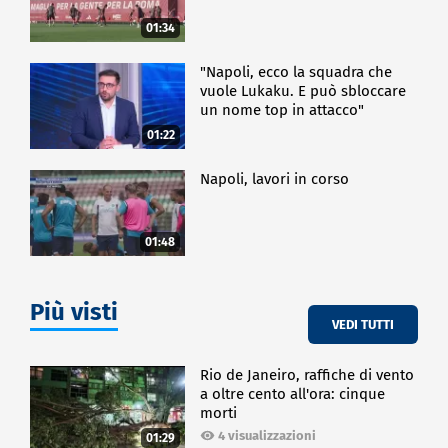
01:34
"Napoli, ecco la squadra che
vuole Lukaku. E può sbloccare
un nome top in attacco"
01:22
Napoli, lavori in corso
01:48
Più visti
VEDI TUTTI
Rio de Janeiro, raffiche di vento
a oltre cento all'ora: cinque
morti
4 visualizzazioni
01:29