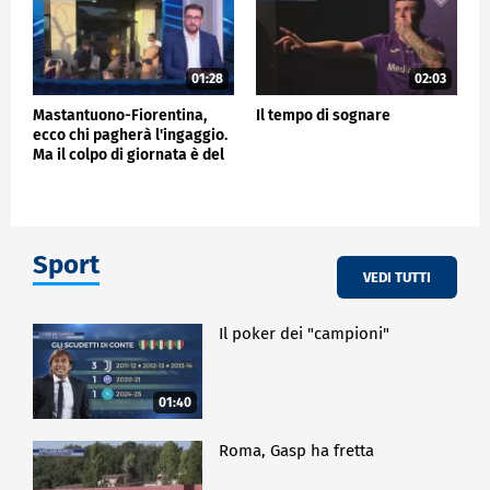
01:28
02:03
Mastantuono-Fiorentina,
Il tempo di sognare
ecco chi pagherà l'ingaggio.
Ma il colpo di giornata è del
Frosinone"
Sport
VEDI TUTTI
Il poker dei "campioni"
01:40
Roma, Gasp ha fretta