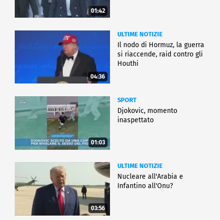
01:42
ULTIME NOTIZIE
Il nodo di Hormuz, la guerra
si riaccende, raid contro gli
Houthi
04:36
SPORT
Djokovic, momento
inaspettato
01:03
ULTIME NOTIZIE
Nucleare all'Arabia e
Infantino all'Onu?
03:56