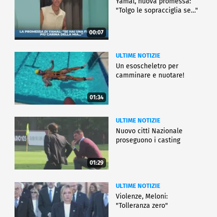
Yamal, nuova promessa:
"Tolgo le sopracciglia se…"
00:07
ULTIME NOTIZIE
Un esoscheletro per
camminare e nuotare!
01:34
ULTIME NOTIZIE
Nuovo cittì Nazionale
proseguono i casting
01:29
ULTIME NOTIZIE
Violenze, Meloni:
"Tolleranza zero"