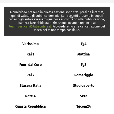
Alcuni video presenti in questa sezione sono stati presi da internet,
quindi valutati di pubblico dominio. Se i soggetti presenti in questi
video o gli autori avessero qualcosa in contrario alla pubblicazione,
basterà fare richiesta di rimozione inviando una mail a:
team_verticali@italiaonline.it
. Provvederemo alla cancellazione del
video nel minor tempo possibile.
Verissimo
Tg4
Rai 1
Mattina
Fuori dal Coro
Tg5
Rai 2
Pomeriggio
Stasera Italia
Studioaperto
Rete 4
Sera
Quarta Repubblica
Tgcom24