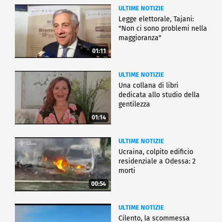
ULTIME NOTIZIE
Legge elettorale, Tajani:
"Non ci sono problemi nella
maggioranza"
01:11
ULTIME NOTIZIE
Una collana di libri
dedicata allo studio della
gentilezza
01:14
ULTIME NOTIZIE
Ucraina, colpito edificio
residenziale a Odessa: 2
morti
00:54
ULTIME NOTIZIE
Cilento, la scommessa