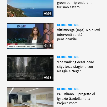
green per riprendere il
turismo estero
01:56
ULTIME NOTIZIE
Vittimberga (Inps): No nuovi
interventi su età
pensionabile
01:13
ULTIME NOTIZIE
'The Walking dead: dead
city', terza stagione con
Maggie e Negan
01:38
ULTIME NOTIZIE
PAC Milano: il progetto di
Ignazio Gardella nella
Project Room