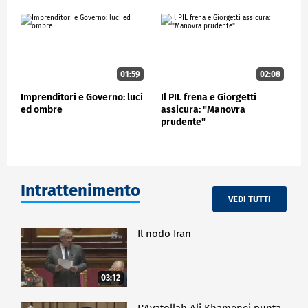
01:59
02:08
Imprenditori e Governo: luci
Il PIL frena e Giorgetti
ed ombre
assicura: "Manovra
prudente"
Intrattenimento
VEDI TUTTI
Il nodo Iran
03:12
L'Ayatollah Ali Khamenei punta