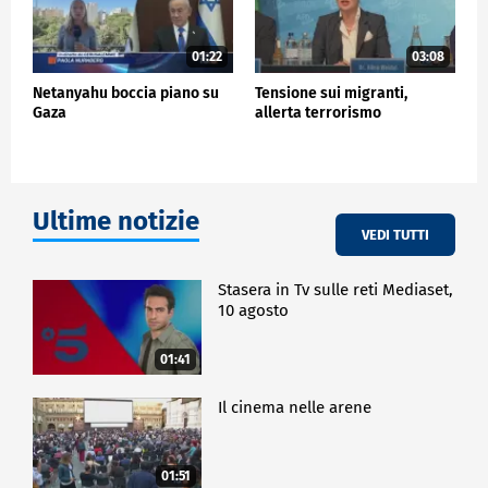
01:22
03:08
Netanyahu boccia piano su
Tensione sui migranti,
Gaza
allerta terrorismo
Ultime notizie
VEDI TUTTI
Stasera in Tv sulle reti Mediaset,
10 agosto
01:41
Il cinema nelle arene
01:51