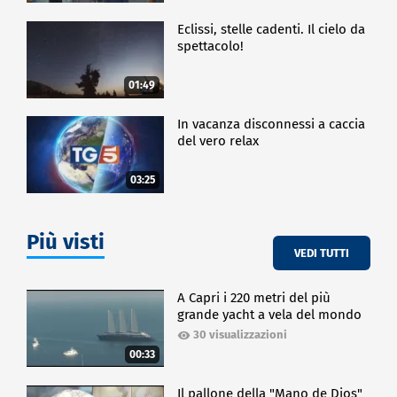
Eclissi, stelle cadenti. Il cielo da
spettacolo!
01:49
In vacanza disconnessi a caccia
del vero relax
03:25
Più visti
VEDI TUTTI
A Capri i 220 metri del più
grande yacht a vela del mondo
30 visualizzazioni
00:33
Il pallone della "Mano de Dios"