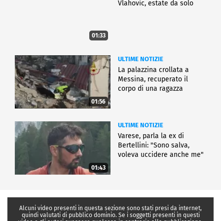
Vlahovic, estate da solo
01:33
ULTIME NOTIZIE
La palazzina crollata a
Messina, recuperato il
corpo di una ragazza
01:56
ULTIME NOTIZIE
Varese, parla la ex di
Bertellini: "Sono salva,
voleva uccidere anche me"
01:43
Alcuni video presenti in questa sezione sono stati presi da internet,
quindi valutati di pubblico dominio. Se i soggetti presenti in questi