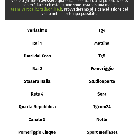
video o gli autori avessero qualcosa in contrario alla pubblicazione,
basterà fare richiesta di rimozione inviando una mail a:
team_verticali@italiaonline.it
. Provvederemo alla cancellazione del
video nel minor tempo possibile.
Verissimo
Tg4
Rai 1
Mattina
Fuori dal Coro
Tg5
Rai 2
Pomeriggio
Stasera Italia
Studioaperto
Rete 4
Sera
Quarta Repubblica
Tgcom24
Canale 5
Notte
Pomeriggio Cinque
Sport mediaset