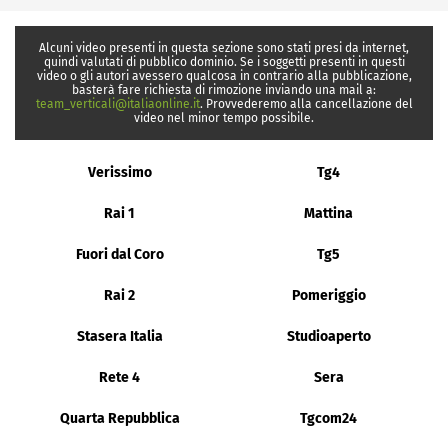
Alcuni video presenti in questa sezione sono stati presi da internet,
quindi valutati di pubblico dominio. Se i soggetti presenti in questi
video o gli autori avessero qualcosa in contrario alla pubblicazione,
basterà fare richiesta di rimozione inviando una mail a:
team_verticali@italiaonline.it
. Provvederemo alla cancellazione del
video nel minor tempo possibile.
Verissimo
Tg4
Rai 1
Mattina
Fuori dal Coro
Tg5
Rai 2
Pomeriggio
Stasera Italia
Studioaperto
Rete 4
Sera
Quarta Repubblica
Tgcom24