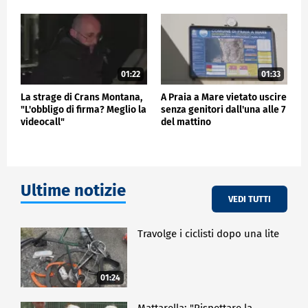
01:22
01:33
La strage di Crans Montana,
A Praia a Mare vietato uscire
"L'obbligo di firma? Meglio la
senza genitori dall'una alle 7
videocall"
del mattino
Ultime notizie
VEDI TUTTI
Travolge i ciclisti dopo una lite
01:24
Mattarella: "Rispettare la