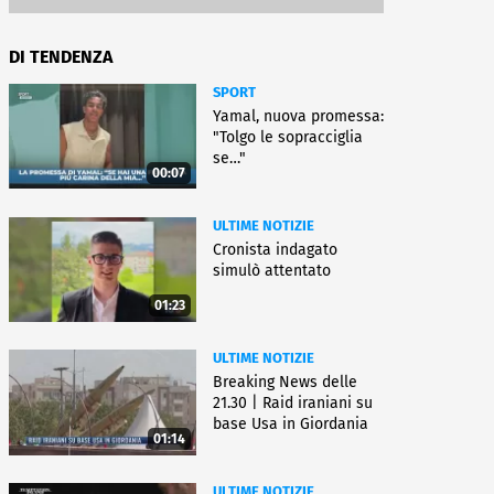
DI TENDENZA
SPORT
Yamal, nuova promessa:
"Tolgo le sopracciglia
se…"
00:07
ULTIME NOTIZIE
Cronista indagato
simulò attentato
01:23
ULTIME NOTIZIE
Breaking News delle
21.30 | Raid iraniani su
base Usa in Giordania
01:14
ULTIME NOTIZIE