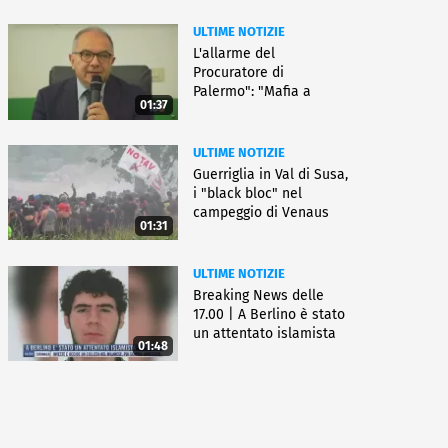
ULTIME NOTIZIE
L'allarme del
Procuratore di
Palermo": "Mafia a
01:37
caccia di nuove armi"
ULTIME NOTIZIE
Guerriglia in Val di Susa,
i "black bloc" nel
campeggio di Venaus
01:31
ULTIME NOTIZIE
Breaking News delle
17.00 | A Berlino è stato
un attentato islamista
01:48