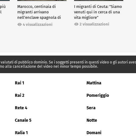
 più
Marocco, centinaia di
I migranti di Ceuta: "Siamo
l
migranti arrivano
venuti qui in cerca di una
nell'enclave spagnola di
vita migliore"
Ceuta
2 visualizzazioni
4 visualizzazioni
 valutati di pubblico dominio. Se i soggetti presenti in questi video o gli autori av
mo alla cancellazione del video nel minor tempo possibile.
Rai 1
Mattina
Rai 2
Pomeriggio
Rete 4
Sera
Canale 5
Notte
Italia 1
Domani