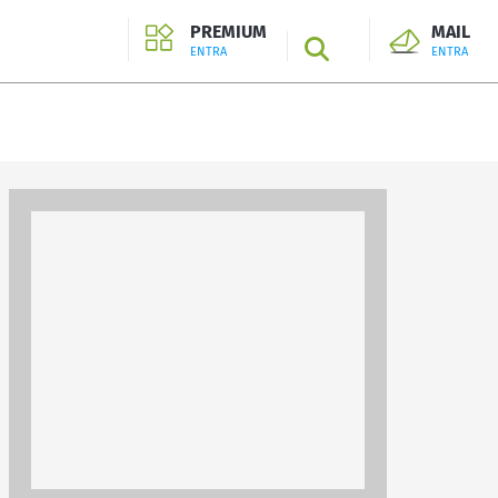
PREMIUM
MAIL
SEARCH
ENTRA
ENTRA
ENTRA