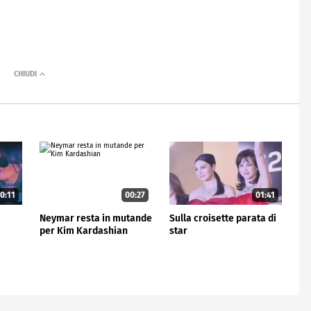
0:11
00:27
01:41
Neymar resta in mutande
Sulla croisette parata di
per Kim Kardashian
star