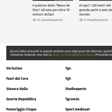
Il pallone della "Mano de
A Capri i 220 metri del
Dios" all'asta per oltre 10
grande yacht a vela de
milioni dollari
mondo
21 visualizzazioni
5 visualizzazioni
Alcuni video presenti in questa sezione sono stati presi da internet, quindi
rimozione inviando una mail a:
team_verticali@italiaonline.it
. Provvedere
Verissimo
Tg4
Fuori dal Coro
Tg5
Stasera Italia
Studioaperto
Quarta Repubblica
Tgcom24
Pomeriggio Cinque
Sport mediaset