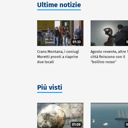
Ultime notizie
01:33
0
Crans Montana, i coniugi
Agosto rovente, altre 
Moretti pronti a riaprire
città finiscono con il
due locali
"bollino rosso"
Più visti
01:09
0