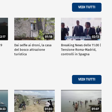
VEDI TUTTI
2:17
01:18
02:13
19
Dai selfie ai droni, la casa
Breaking News delle 11.00 |
del bosco attrazione
Tensione Roma-Madrid,
turistica
controlli in Spagna
VEDI TUTTI
0:33
01:03
01:07