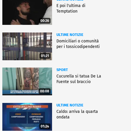
E poi l'ultima di
Temptation
00:26
ULTIME NOTIZIE
Domiciliari o comunità
per i tossicodipendenti
01:21
SPORT
Cucurella si tatua De La
Fuente sul braccio
00:08
ULTIME NOTIZIE
Caldo: arriva la quarta
ondata
01:24