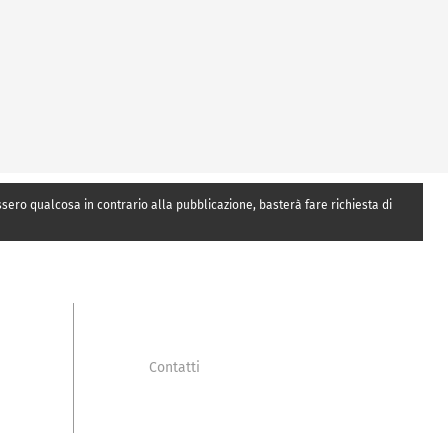
essero qualcosa in contrario alla pubblicazione, basterà fare richiesta di
Contatti