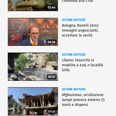
Colombia alla Cina
02:46
ULTIME NOTIZIE
Bologna, Bonelli (Avs):
immagini angoscianti,
accertare la verità
00:26
ULTIME NOTIZIE
Libano: l'esercito si
mobilita a sud, n località
Srifa
00:57
ULTIME NOTIZIE
Afghanistan, un'alluvione
lampo provoca almeno 23
morti e dispersi
01:41