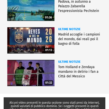
Padova, in autunno a
Palazzo Zabarella
l'espressionista Pechstein
01:36
ULTIME NOTIZIE
Madrid accoglie i campioni
del mondo, dai reali poi il
bagno di folla
01:13
ULTIME NOTIZIE
Tom Holland e Zendaya
mandano in delirio i fan a
Città del Messico
01:32
Alcuni video presenti in questa sezione sono stati presi da internet,
quindi valutati di pubblico dominio. Se i soggetti presenti in questi