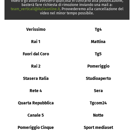
video o gli autori avessero qualcosa in contrario alla pubblicazione,
basterà fare richiesta di rimozione inviando una mail a:
team_verticali@italiaonline.it
. Provvederemo alla cancellazione del
video nel minor tempo possibile.
Verissimo
Tg4
Rai 1
Mattina
Fuori dal Coro
Tg5
Rai 2
Pomeriggio
Stasera Italia
Studioaperto
Rete 4
Sera
Quarta Repubblica
Tgcom24
Canale 5
Notte
Pomeriggio Cinque
Sport mediaset