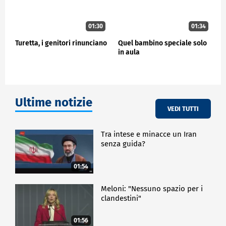
01:30
01:34
Turetta, i genitori rinunciano
Quel bambino speciale solo
in aula
Ultime notizie
VEDI TUTTI
Tra intese e minacce un Iran
senza guida?
01:54
Meloni: "Nessuno spazio per i
clandestini"
01:56