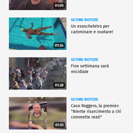
01:05
ULTIME NOTIZIE
Un esoscheletro per
camminare e nuotare!
01:34
ULTIME NOTIZIE
Fine settimana sarà
micidiale
01:38
ULTIME NOTIZIE
Caso Roggero, la premier:
"Niente risarcimento a chi
commette reati"
01:53