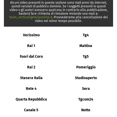
Alcuni video presenti in questa sezione sono stati presi da internet,
quindi valutati di pubblico dominio. Se i soggetti presenti in questi
video o gli autori avessero qualcosa in contrario alla pubblicazione,
basterà fare richiesta di rimozione inviando una mail a:
team_verticali@italiaonline.it
. Provvederemo alla cancellazione del
video nel minor tempo possibile.
Verissimo
Tg4
Rai 1
Mattina
Fuori dal Coro
Tg5
Rai 2
Pomeriggio
Stasera Italia
Studioaperto
Rete 4
Sera
Quarta Repubblica
Tgcom24
Canale 5
Notte