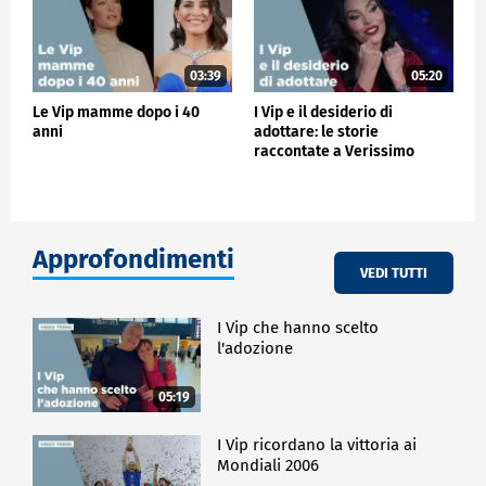
03:39
05:20
Le Vip mamme dopo i 40
I Vip e il desiderio di
anni
adottare: le storie
raccontate a Verissimo
Approfondimenti
VEDI TUTTI
I Vip che hanno scelto
l'adozione
05:19
I Vip ricordano la vittoria ai
Mondiali 2006