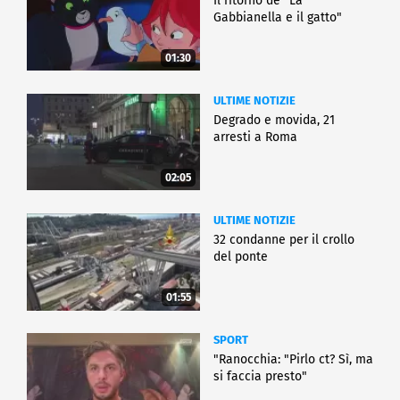
Il ritorno de "La
Gabbianella e il gatto"
01:30
ULTIME NOTIZIE
Degrado e movida, 21
arresti a Roma
02:05
ULTIME NOTIZIE
32 condanne per il crollo
del ponte
01:55
SPORT
"Ranocchia: "Pirlo ct? Sì, ma
si faccia presto"