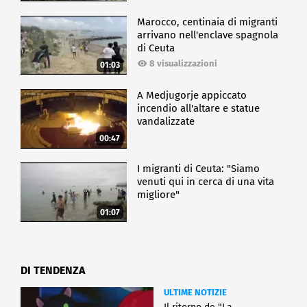
Marocco, centinaia di migranti
arrivano nell'enclave spagnola
di Ceuta
8 visualizzazioni
01:03
A Medjugorje appiccato
incendio all'altare e statue
vandalizzate
00:47
I migranti di Ceuta: "Siamo
venuti qui in cerca di una vita
migliore"
01:07
DI TENDENZA
ULTIME NOTIZIE