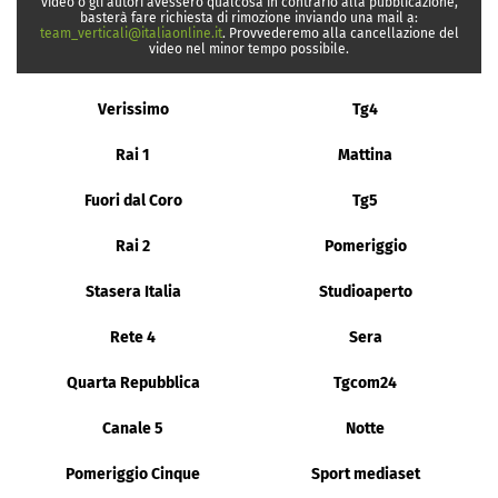
video o gli autori avessero qualcosa in contrario alla pubblicazione,
basterà fare richiesta di rimozione inviando una mail a:
team_verticali@italiaonline.it
. Provvederemo alla cancellazione del
video nel minor tempo possibile.
Verissimo
Tg4
Rai 1
Mattina
Fuori dal Coro
Tg5
Rai 2
Pomeriggio
Stasera Italia
Studioaperto
Rete 4
Sera
Quarta Repubblica
Tgcom24
Canale 5
Notte
Pomeriggio Cinque
Sport mediaset