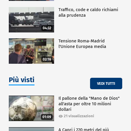
Traffico, code e caldo richiami
alla prudenza
04:32
Tensione Roma-Madrid
l'Unione Europea media
02:16
Più visti
VEDI TUTTI
Il pallone della "Mano de Dios"
all'asta per oltre 10 milioni
dollari
21 visualizzazioni
01:09
A Capri i 220 metri del più