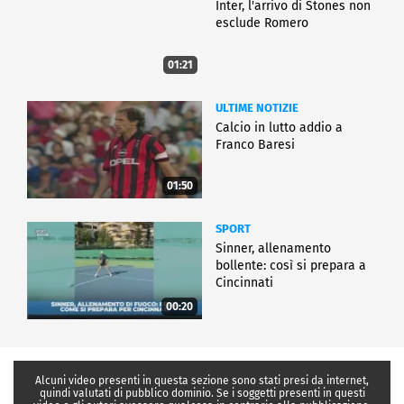
Inter, l'arrivo di Stones non
esclude Romero
01:21
ULTIME NOTIZIE
Calcio in lutto addio a
Franco Baresi
01:50
SPORT
Sinner, allenamento
bollente: così si prepara a
Cincinnati
00:20
Alcuni video presenti in questa sezione sono stati presi da internet,
quindi valutati di pubblico dominio. Se i soggetti presenti in questi