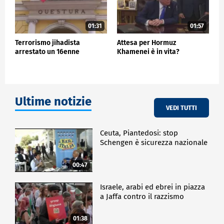
01:31
01:57
Terrorismo jihadista
Attesa per Hormuz
arrestato un 16enne
Khamenei è in vita?
Ultime notizie
VEDI TUTTI
Ceuta, Piantedosi: stop
Schengen è sicurezza nazionale
00:47
Israele, arabi ed ebrei in piazza
a Jaffa contro il razzismo
01:38