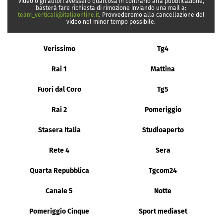
video o gli autori avessero qualcosa in contrario alla pubblicazione,
basterà fare richiesta di rimozione inviando una mail a:
team_verticali@italiaonline.it
. Provvederemo alla cancellazione del
video nel minor tempo possibile.
Verissimo
Tg4
Rai 1
Mattina
Fuori dal Coro
Tg5
Rai 2
Pomeriggio
Stasera Italia
Studioaperto
Rete 4
Sera
Quarta Repubblica
Tgcom24
Canale 5
Notte
Pomeriggio Cinque
Sport mediaset