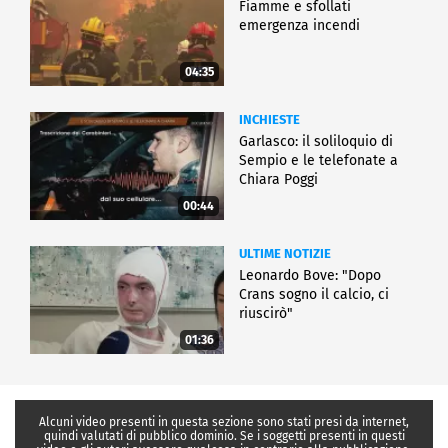
Fiamme e sfollati
emergenza incendi
04:35
INCHIESTE
Garlasco: il soliloquio di
Sempio e le telefonate a
Chiara Poggi
00:44
ULTIME NOTIZIE
Leonardo Bove: "Dopo
Crans sogno il calcio, ci
riuscirò"
01:36
Alcuni video presenti in questa sezione sono stati presi da internet,
quindi valutati di pubblico dominio. Se i soggetti presenti in questi