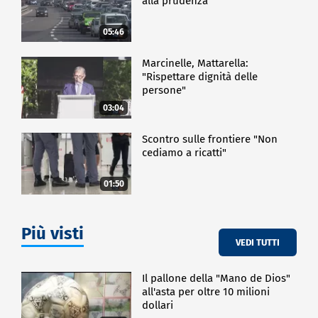
alla prudenza
05:46
Marcinelle, Mattarella:
"Rispettare dignità delle
persone"
03:04
Scontro sulle frontiere "Non
cediamo a ricatti"
01:50
Più visti
VEDI TUTTI
Il pallone della "Mano de Dios"
all'asta per oltre 10 milioni
dollari