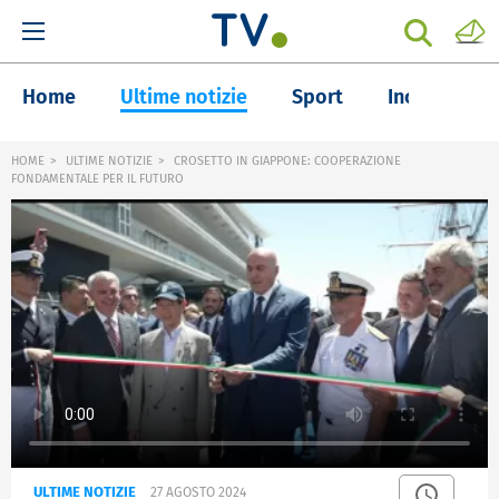
Home
Ultime notizie
Sport
Inchieste
HOME
ULTIME NOTIZIE
CROSETTO IN GIAPPONE: COOPERAZIONE
FONDAMENTALE PER IL FUTURO
ULTIME NOTIZIE
27 AGOSTO 2024