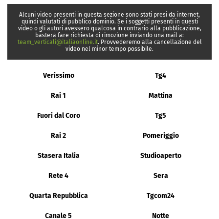
Alcuni video presenti in questa sezione sono stati presi da internet,
quindi valutati di pubblico dominio. Se i soggetti presenti in questi
video o gli autori avessero qualcosa in contrario alla pubblicazione,
basterà fare richiesta di rimozione inviando una mail a:
team_verticali@italiaonline.it
. Provvederemo alla cancellazione del
video nel minor tempo possibile.
Verissimo
Tg4
Rai 1
Mattina
Fuori dal Coro
Tg5
Rai 2
Pomeriggio
Stasera Italia
Studioaperto
Rete 4
Sera
Quarta Repubblica
Tgcom24
Canale 5
Notte