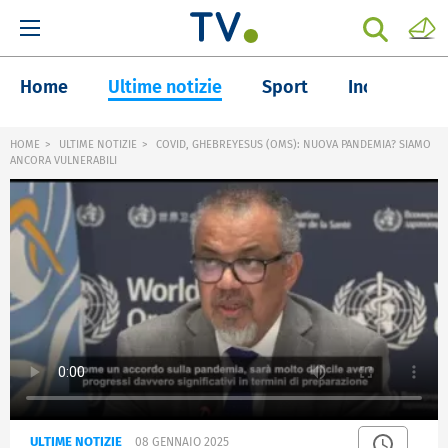
Home
Ultime notizie
Sport
Inchieste
HOME
ULTIME NOTIZIE
COVID, GHEBREYESUS (OMS): NUOVA PANDEMIA? SIAMO
ANCORA VULNERABILI
ULTIME NOTIZIE
08 GENNAIO 2025