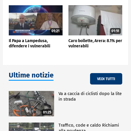
abbiamo una certa preparazione, come ho spiegato,
ma allo stesso tempo, senza una legge
internazionale vincolante come un accordo sulla
pandemia, sarà molto difficile avere progressi
davvero significativi in termini di preparazione".
01:21
01:51
Il Papa a Lampedusa,
Caro bollette, Arera: 8.1% per
ESTERI
difendere i vulnerabili
vulnerabili
Ultime notizie
VEDI TUTTI
Va a caccia di ciclisti dopo la lite
in strada
01:25
Traffico, code e caldo Richiami
alla prudenza