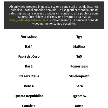
Alcuni video presenti in questa sezione sono stati presi da internet,
quindi valutati di pubblico dominio. Se i soggetti presenti in questi
video o gli autori avessero qualcosa in contrario alla pubblicazione,
basterà fare richiesta di rimozione inviando una mail a:
team_verticali@italiaonline.it
. Provvederemo alla cancellazione del
video nel minor tempo possibile.
Verissimo
Tg4
Rai 1
Mattina
Fuori dal Coro
Tg5
Rai 2
Pomeriggio
Stasera Italia
Studioaperto
Rete 4
Sera
Quarta Repubblica
Tgcom24
Canale 5
Notte