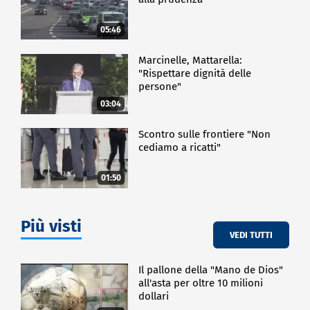
05:46
Marcinelle, Mattarella:
"Rispettare dignità delle
persone"
03:04
Scontro sulle frontiere "Non
cediamo a ricatti"
01:50
Più visti
VEDI TUTTI
Il pallone della "Mano de Dios"
all'asta per oltre 10 milioni
dollari