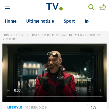
Home
Ultime notizie
Sport
Inchieste
HOME
LIFESTYLE
COSA NON PERDERE IN CHIARO NEL WEEKEND DELL'11 E 12
NOVEMBRE
LIFESTYLE
18 GENNAIO 2024