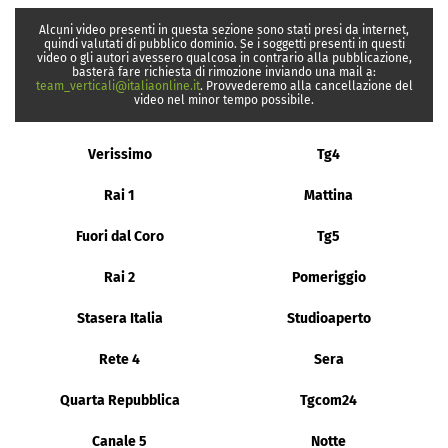
Alcuni video presenti in questa sezione sono stati presi da internet,
quindi valutati di pubblico dominio. Se i soggetti presenti in questi
video o gli autori avessero qualcosa in contrario alla pubblicazione,
basterà fare richiesta di rimozione inviando una mail a:
team_verticali@italiaonline.it
. Provvederemo alla cancellazione del
video nel minor tempo possibile.
Verissimo
Tg4
Rai 1
Mattina
Fuori dal Coro
Tg5
Rai 2
Pomeriggio
Stasera Italia
Studioaperto
Rete 4
Sera
Quarta Repubblica
Tgcom24
Canale 5
Notte