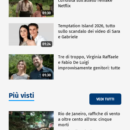
curiosità sull'atteso remake
Netflix
01:30
Temptation Island 2026, tutto
sullo scandalo dei video di Sara
e Gabriele
01:24
Tre di troppo, Virginia Raffaele
e Fabio De Luigi
improvvisamente genitori: tutte
le curiosità sulla commedia
01:30
Più visti
VEDI TUTTI
Rio de Janeiro, raffiche di vento
a oltre cento all'ora: cinque
morti