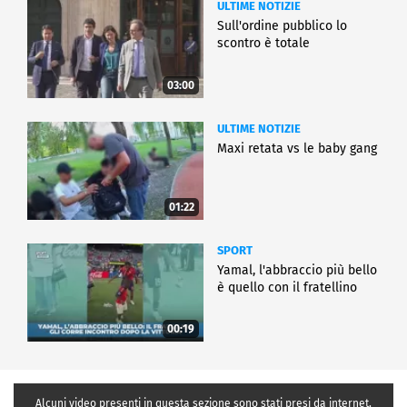
ULTIME NOTIZIE
Sull'ordine pubblico lo
scontro è totale
03:00
ULTIME NOTIZIE
Maxi retata vs le baby gang
01:22
SPORT
Yamal, l'abbraccio più bello
è quello con il fratellino
00:19
Alcuni video presenti in questa sezione sono stati presi da internet,