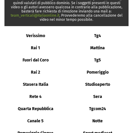
quindi valutati di pubblico dominio. Se i soggetti presenti in questi
video o gli autori avessero qualcosa in contrario alla pubblicazione,
basterà fare richiesta di rimozione inviando una mail a:
team_verticali@italiaonline.it
. Provvederemo alla cancellazione del
video nel minor tempo possibile.
Verissimo
Tg4
Rai 1
Mattina
Fuori dal Coro
Tg5
Rai 2
Pomeriggio
Stasera Italia
Studioaperto
Rete 4
Sera
Quarta Repubblica
Tgcom24
Canale 5
Notte