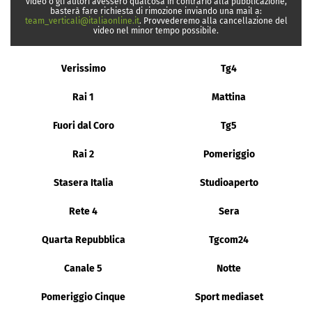
video o gli autori avessero qualcosa in contrario alla pubblicazione,
basterà fare richiesta di rimozione inviando una mail a:
team_verticali@italiaonline.it
. Provvederemo alla cancellazione del
video nel minor tempo possibile.
Verissimo
Tg4
Rai 1
Mattina
Fuori dal Coro
Tg5
Rai 2
Pomeriggio
Stasera Italia
Studioaperto
Rete 4
Sera
Quarta Repubblica
Tgcom24
Canale 5
Notte
Pomeriggio Cinque
Sport mediaset