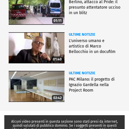
Berlino, attacco al Pride: il
presunto attentatore ucciso
in un blitz
01:11
ULTIME NOTIZIE
L'universo umano e
artistico di Marco
Bellocchio in un docufilm
01:40
ULTIME NOTIZIE
PAC Milano: il progetto di
Ignazio Gardella nella
Project Room
02:42
Alcuni video presenti in questa sezione sono stati presi da internet,
quindi valutati di pubblico dominio. Se i soggetti presenti in questi