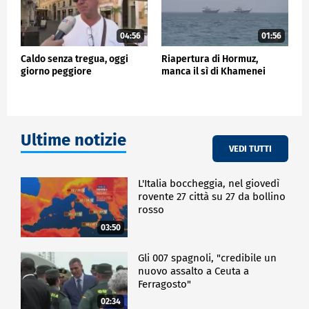
04:56
01:56
Caldo senza tregua, oggi
Riapertura di Hormuz,
giorno peggiore
manca il sì di Khamenei
Ultime notizie
VEDI TUTTI
L'Italia boccheggia, nel giovedì
rovente 27 città su 27 da bollino
rosso
03:50
Gli 007 spagnoli, "credibile un
nuovo assalto a Ceuta a
Ferragosto"
02:34