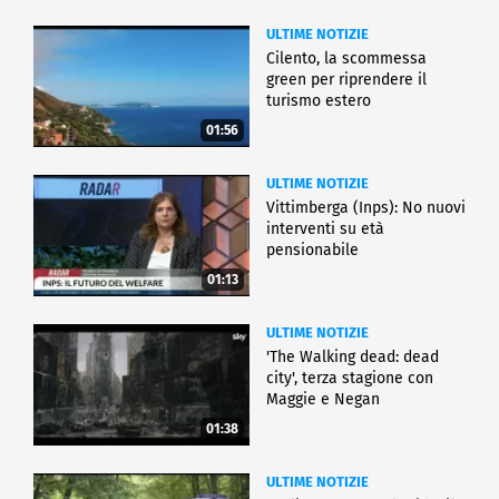
ULTIME NOTIZIE
Cilento, la scommessa
green per riprendere il
turismo estero
01:56
ULTIME NOTIZIE
Vittimberga (Inps): No nuovi
interventi su età
pensionabile
01:13
ULTIME NOTIZIE
'The Walking dead: dead
city', terza stagione con
Maggie e Negan
01:38
ULTIME NOTIZIE