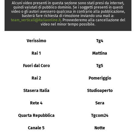
Alcuni video presenti in questa sezione sono stati presi da internet,
quindi valutati di pubblico dominio. Se i soggetti presenti in questi
video o gli autori avessero qualcosa in contrario alla pubblicazione,
basterà fare richiesta di rimozione inviando una mail a:
team_verticali@italiaonline.it
. Provvederemo alla cancellazione del
video nel minor tempo possibile.
Verissimo
Tg4
Rai 1
Mattina
Fuori dal Coro
Tg5
Rai 2
Pomeriggio
Stasera Italia
Studioaperto
Rete 4
Sera
Quarta Repubblica
Tgcom24
Canale 5
Notte