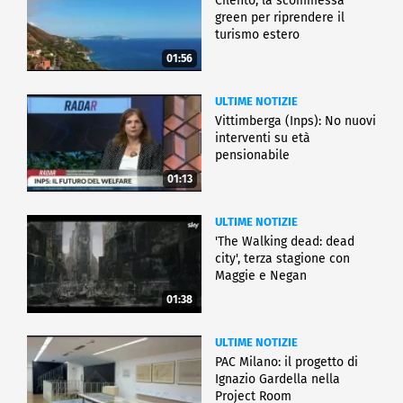
Cilento, la scommessa
green per riprendere il
turismo estero
01:56
ULTIME NOTIZIE
Vittimberga (Inps): No nuovi
interventi su età
pensionabile
01:13
ULTIME NOTIZIE
'The Walking dead: dead
city', terza stagione con
Maggie e Negan
01:38
ULTIME NOTIZIE
PAC Milano: il progetto di
Ignazio Gardella nella
Project Room