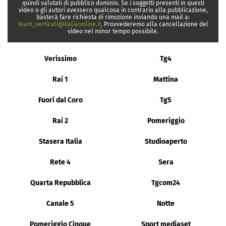
quindi valutati di pubblico dominio. Se i soggetti presenti in questi
video o gli autori avessero qualcosa in contrario alla pubblicazione,
basterà fare richiesta di rimozione inviando una mail a:
team_verticali@italiaonline.it
. Provvederemo alla cancellazione del
video nel minor tempo possibile.
Verissimo
Tg4
Rai 1
Mattina
Fuori dal Coro
Tg5
Rai 2
Pomeriggio
Stasera Italia
Studioaperto
Rete 4
Sera
Quarta Repubblica
Tgcom24
Canale 5
Notte
Pomeriggio Cinque
Sport mediaset