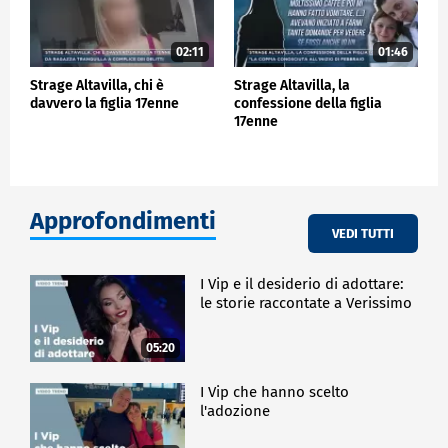
02:11
01:46
Strage Altavilla, chi è
Strage Altavilla, la
davvero la figlia 17enne
confessione della figlia
17enne
Approfondimenti
VEDI TUTTI
I Vip e il desiderio di adottare:
le storie raccontate a Verissimo
05:20
I Vip che hanno scelto
l'adozione