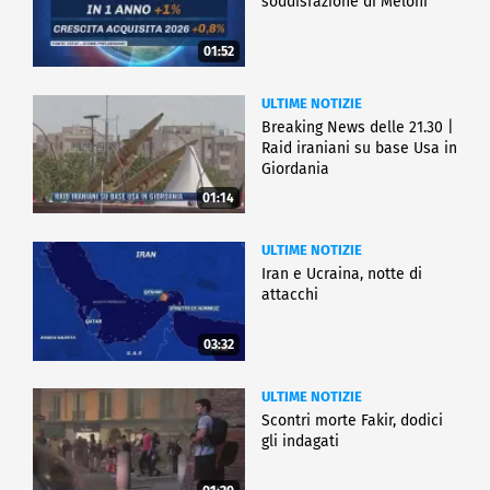
soddisfazione di Meloni
01:52
ULTIME NOTIZIE
Breaking News delle 21.30 |
Raid iraniani su base Usa in
Giordania
01:14
ULTIME NOTIZIE
Iran e Ucraina, notte di
attacchi
03:32
ULTIME NOTIZIE
Scontri morte Fakir, dodici
gli indagati