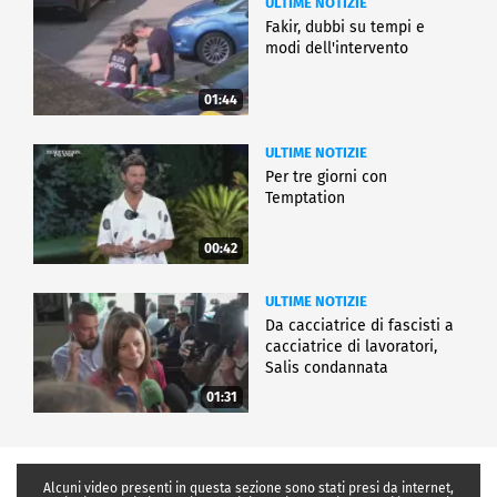
ULTIME NOTIZIE
Fakir, dubbi su tempi e
modi dell'intervento
01:44
ULTIME NOTIZIE
Per tre giorni con
Temptation
00:42
ULTIME NOTIZIE
Da cacciatrice di fascisti a
cacciatrice di lavoratori,
Salis condannata
01:31
Alcuni video presenti in questa sezione sono stati presi da internet,