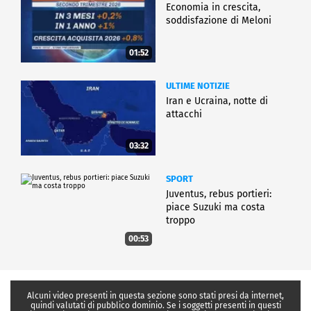
Economia in crescita,
soddisfazione di Meloni
01:52
ULTIME NOTIZIE
Iran e Ucraina, notte di
attacchi
03:32
SPORT
Juventus, rebus portieri:
piace Suzuki ma costa
troppo
00:53
Alcuni video presenti in questa sezione sono stati presi da internet,
quindi valutati di pubblico dominio. Se i soggetti presenti in questi