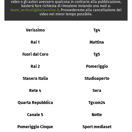
video o gli autori avessero qualcosa in contrario alla pubblicazione,
basterà fare richiesta di rimozione inviando una mail a:
team_verticali@italiaonline.it
. Provvederemo alla cancellazione del
video nel minor tempo possibile.
Verissimo
Tg4
Rai 1
Mattina
Fuori dal Coro
Tg5
Rai 2
Pomeriggio
Stasera Italia
Studioaperto
Rete 4
Sera
Quarta Repubblica
Tgcom24
Canale 5
Notte
Pomeriggio Cinque
Sport mediaset