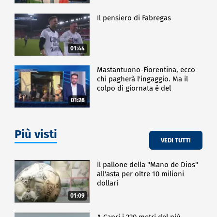
Il pensiero di Fabregas
01:44
Mastantuono-Fiorentina, ecco
chi pagherà l'ingaggio. Ma il
colpo di giornata è del
Frosinone"
01:28
Più visti
VEDI TUTTI
Il pallone della "Mano de Dios"
all'asta per oltre 10 milioni
dollari
01:09
A Capri i 220 metri del più