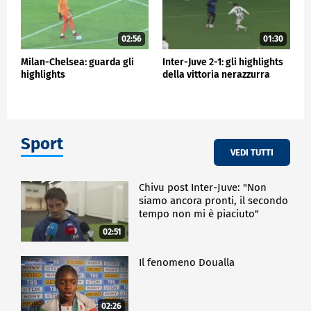
02:56
01:30
Milan-Chelsea: guarda gli
Inter-Juve 2-1: gli highlights
highlights
della vittoria nerazzurra
Sport
VEDI TUTTI
Chivu post Inter-Juve: "Non
siamo ancora pronti, il secondo
tempo non mi è piaciuto"
02:51
Il fenomeno Doualla
02:26