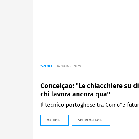
SPORT
14 MARZO 2025
Conceiçao: "Le chiacchiere su d
chi lavora ancora qua"
Il tecnico portoghese tra Como"e futu
MEDIASET
SPORTMEDIASET