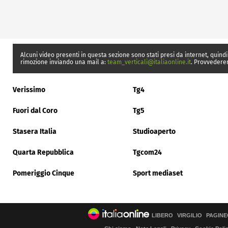
Alcuni video presenti in questa sezione sono stati presi da internet, quindi
rimozione inviando una mail a:
team_verticali@italiaonline.it
. Provvedere
Verissimo
Tg4
Fuori dal Coro
Tg5
Stasera Italia
Studioaperto
Quarta Repubblica
Tgcom24
Pomeriggio Cinque
Sport mediaset
LIBERO
VIRGILIO
PAGINE