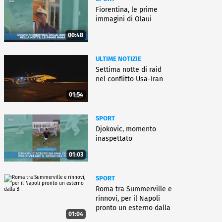
Fiorentina, le prime
immagini di Olaui
00:48
ULTIME NOTIZIE
Settima notte di raid
nel conflitto Usa-Iran
01:54
SPORT
Djokovic, momento
inaspettato
01:03
SPORT
Roma tra Summerville e
rinnovi, per il Napoli
pronto un esterno dalla
01:04
B