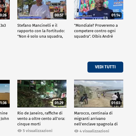
0:26
00:57
01:14
 3x3
Stefano Mancinelli e il
"Mondiale? Proveremo a
rapporto con la Fortitudo:
competere contro ogni
"Non è solo una squadra,
squadra". Olbis Andrè
ma una fede"
racconta il percorso di
avvicinamento ai prossimi
mondiali in Germania.
VEDI TUTTI
1:36
01:29
01:03
inine
Rio de Janeiro, raffiche di
Marocco, centinaia di
 John
vento a oltre cento all'ora:
migranti arrivano
cinque morti
nell'enclave spagnola di
Ceuta
5 visualizzazioni
4 visualizzazioni