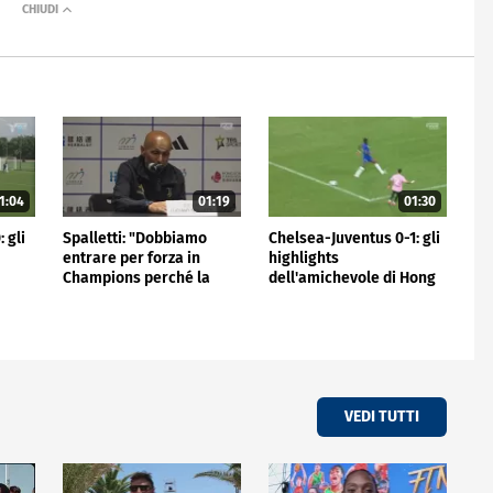
1:04
01:19
01:30
 gli
Spalletti: "Dobbiamo
Chelsea-Juventus 0-1: gli
entrare per forza in
highlights
Champions perché la
dell'amichevole di Hong
Juve non può stare fuori"
Kong
VEDI TUTTI