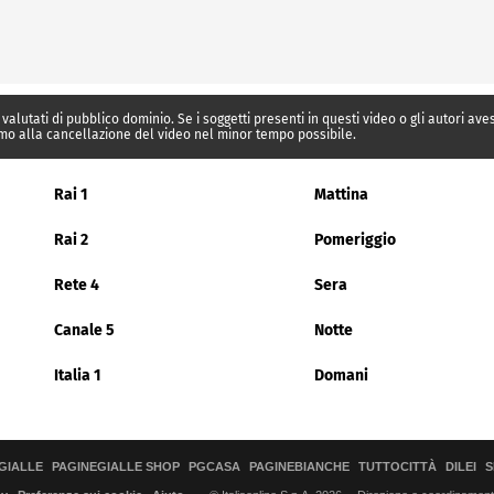
 valutati di pubblico dominio. Se i soggetti presenti in questi video o gli autori av
mo alla cancellazione del video nel minor tempo possibile.
Rai 1
Mattina
Rai 2
Pomeriggio
Rete 4
Sera
Canale 5
Notte
Italia 1
Domani
GIALLE
PAGINEGIALLE SHOP
PGCASA
PAGINEBIANCHE
TUTTOCITTÀ
DILEI
S