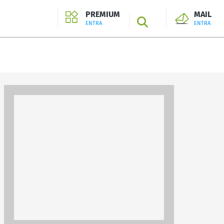
PREMIUM
MAIL
SEARCH
ENTRA
ENTRA
ENTRA