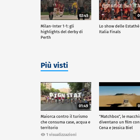
02:45
0
Milan-Inter 1-1: gli
Lo show delle Estathé
highlights del derby di
Italia Finals
Perth
Più visti
01:49
0
Maiorca contro il turismo
"Matchbox", le macch
che consuma case, acqua e
diventano un film con
territorio
Cena e Jessica Biel
1 visualizzazioni