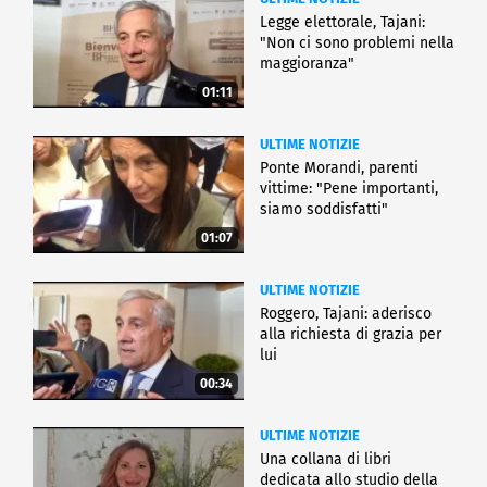
Legge elettorale, Tajani:
ECONOMIA
"Non ci sono problemi nella
maggioranza"
01:11
ULTIME NOTIZIE
Ponte Morandi, parenti
vittime: "Pene importanti,
siamo soddisfatti"
01:07
ULTIME NOTIZIE
Roggero, Tajani: aderisco
alla richiesta di grazia per
lui
00:34
ULTIME NOTIZIE
Una collana di libri
dedicata allo studio della