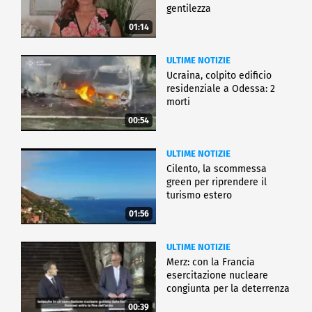
gentilezza
01:14
ULTIME NOTIZIE
Ucraina, colpito edificio
residenziale a Odessa: 2
morti
00:54
ULTIME NOTIZIE
Cilento, la scommessa
green per riprendere il
turismo estero
01:56
ULTIME NOTIZIE
Merz: con la Francia
esercitazione nucleare
congiunta per la deterrenza
00:39