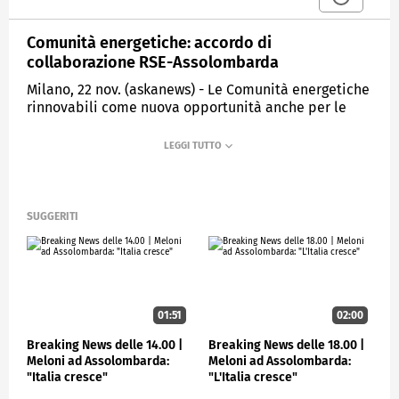
Comunità energetiche: accordo di
collaborazione RSE-Assolombarda
Milano, 22 nov. (askanews) - Le Comunità energetiche
rinnovabili come nuova opportunità anche per le
imprese di partecipazione alla transizione
energetica e, in concreto, di gestione ottimale
dell'energia in rapporto con territorio, partner e
cittadini.
In questa prospettiva è stato siglato in
SUGGERITI
Assolombarda un accordo di collaborazione tra RSE-
Ricerca di sistema energetico- e l'associazione, che
fa capo a Confindustria, delle imprese che operano
nella Città Metropolitana di Milano e nelle province
di Lodi, Monza e Brianza, Pavia.
01:51
02:00
A siglare l'intesa: l'amministratore delegato di RSE
Maurizio Delfanti e, per Assolombarda, il
Breaking News delle 14.00 |
Breaking News delle 18.00 |
vicepresidente vicario con delega all'ambiente e
Meloni ad Assolombarda:
Meloni ad Assolombarda:
energia Alberto Dossi.
"Italia cresce"
"L'Italia cresce"
"Nell'ottica di andare verso una indipendenza