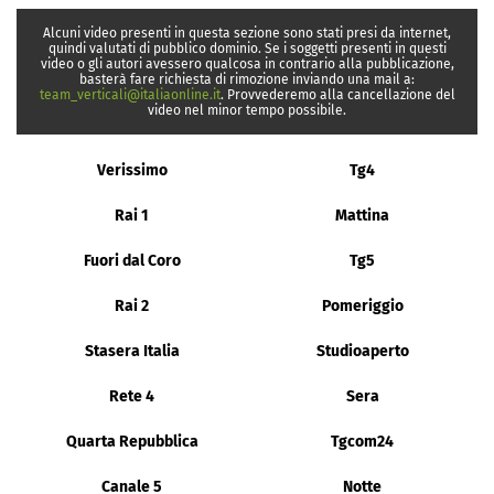
Alcuni video presenti in questa sezione sono stati presi da internet,
quindi valutati di pubblico dominio. Se i soggetti presenti in questi
video o gli autori avessero qualcosa in contrario alla pubblicazione,
basterà fare richiesta di rimozione inviando una mail a:
team_verticali@italiaonline.it
. Provvederemo alla cancellazione del
video nel minor tempo possibile.
Verissimo
Tg4
Rai 1
Mattina
Fuori dal Coro
Tg5
Rai 2
Pomeriggio
Stasera Italia
Studioaperto
Rete 4
Sera
Quarta Repubblica
Tgcom24
Canale 5
Notte