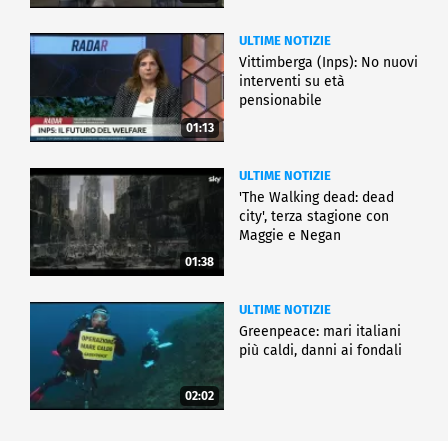
ULTIME NOTIZIE
Vittimberga (Inps): No nuovi
interventi su età
pensionabile
01:13
ULTIME NOTIZIE
'The Walking dead: dead
city', terza stagione con
Maggie e Negan
01:38
ULTIME NOTIZIE
Greenpeace: mari italiani
più caldi, danni ai fondali
02:02