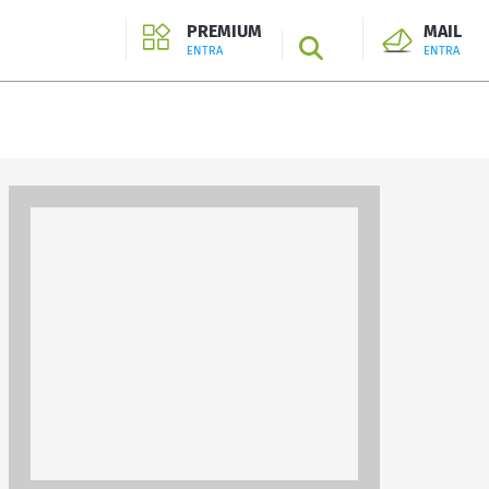
PREMIUM
MAIL
SEARCH
ENTRA
ENTRA
ENTRA