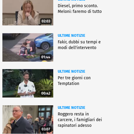
Diesel, primo sconto.
Meloni: faremo di tutto
02:03
ULTIME NOTIZIE
Fakir, dubbi su tempi e
modi dell'intervento
01:44
ULTIME NOTIZIE
Per tre giorni con
Temptation
00:42
ULTIME NOTIZIE
Roggero resta in
carcere, i famigliari dei
rapinatori adesso
03:07
battono cassa