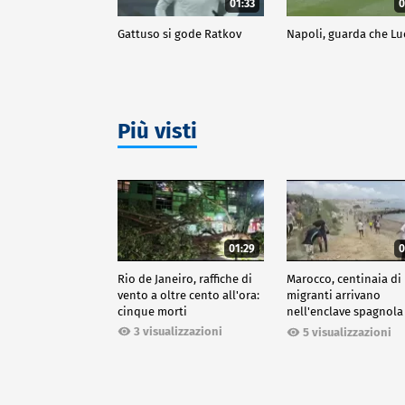
01:33
0
Gattuso si gode Ratkov
Napoli, guarda che Lu
Più visti
01:29
0
Rio de Janeiro, raffiche di
Marocco, centinaia di
vento a oltre cento all'ora:
migranti arrivano
cinque morti
nell'enclave spagnola
Ceuta
3 visualizzazioni
5 visualizzazioni