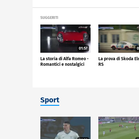
SUGGERITI
01:57
0
La storia di Alfa Romeo -
La prova di Skoda El
Romantici e nostalgici
RS
Sport