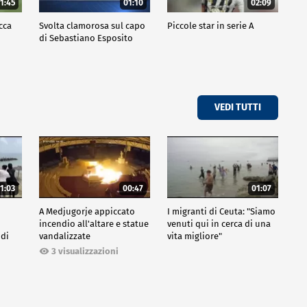
1:45
01:10
02:09
cca
Svolta clamorosa sul capo
Piccole star in serie A
di Sebastiano Esposito
VEDI TUTTI
1:03
00:47
01:07
A Medjugorje appiccato
I migranti di Ceuta: "Siamo
incendio all'altare e statue
venuti qui in cerca di una
 di
vandalizzate
vita migliore"
3 visualizzazioni