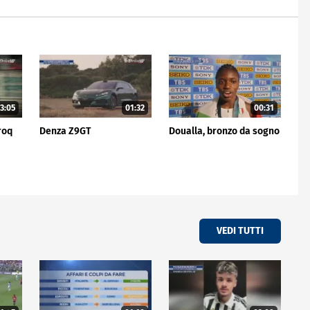
3:05
01:32
00:31
roq
Denza Z9GT
Doualla, bronzo da sogno
VEDI TUTTI