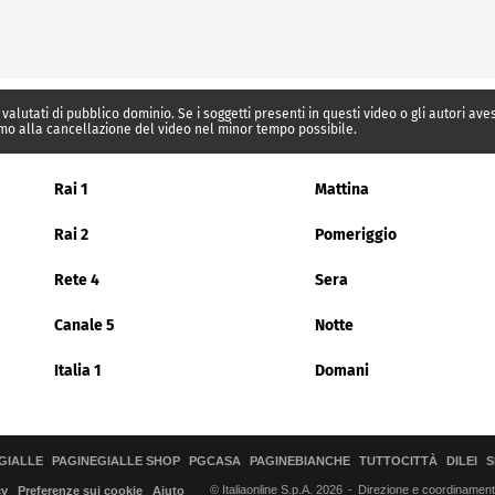
 valutati di pubblico dominio. Se i soggetti presenti in questi video o gli autori av
mo alla cancellazione del video nel minor tempo possibile.
Rai 1
Mattina
Rai 2
Pomeriggio
Rete 4
Sera
Canale 5
Notte
Italia 1
Domani
GIALLE
PAGINEGIALLE SHOP
PGCASA
PAGINEBIANCHE
TUTTOCITTÀ
DILEI
S
© Italiaonline S.p.A. 2026
Direzione e coordinamento 
cy
Preferenze sui cookie
Aiuto