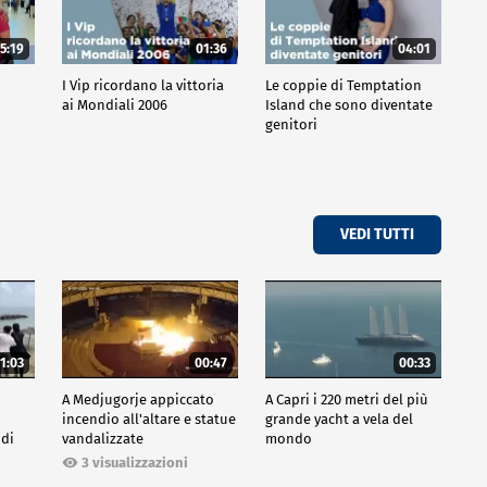
5:19
01:36
04:01
o
I Vip ricordano la vittoria
Le coppie di Temptation
ai Mondiali 2006
Island che sono diventate
genitori
VEDI TUTTI
1:03
00:47
00:33
A Medjugorje appiccato
A Capri i 220 metri del più
incendio all'altare e statue
grande yacht a vela del
 di
vandalizzate
mondo
3 visualizzazioni