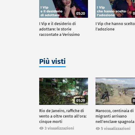
05:20
0
I Vip e il desiderio di
I Vip che hanno scelt
adottare: le storie
l'adozione
raccontate a Verissimo
Più visti
01:29
0
Rio de Janeiro, raffiche di
Marocco, centinaia di
vento a oltre cento all'ora:
migranti arrivano
cinque morti
nell'enclave spagnola
Ceuta
3 visualizzazioni
5 visualizzazioni