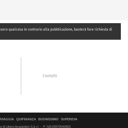
essero qualcosa in contrario alla pubblicazione, basterà fare richiesta di
Contatti
IVIAGGIA
QUIFINANZA
BUONISSIMO
SUPEREVA
di Libero Acquisition S.á r.l.
P. IVA 03970540963