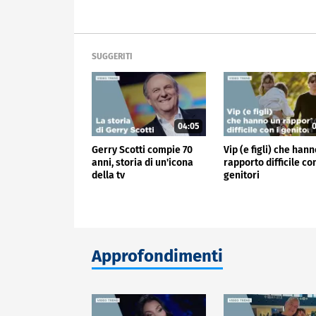
SUGGERITI
04:05
0
Gerry Scotti compie 70
Vip (e figli) che han
anni, storia di un'icona
rapporto difficile con
della tv
genitori
Approfondimenti