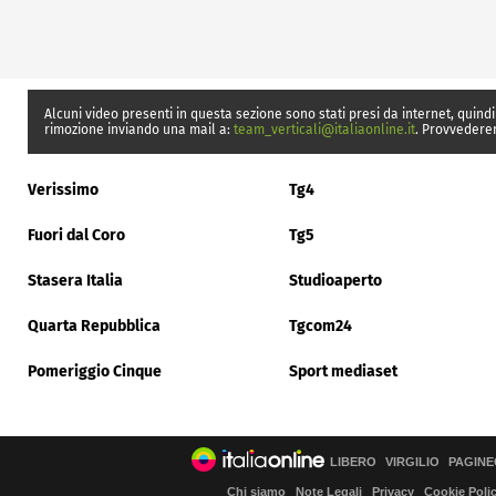
Alcuni video presenti in questa sezione sono stati presi da internet, quindi
rimozione inviando una mail a:
team_verticali@italiaonline.it
. Provvedere
Verissimo
Tg4
Fuori dal Coro
Tg5
Stasera Italia
Studioaperto
Quarta Repubblica
Tgcom24
Pomeriggio Cinque
Sport mediaset
LIBERO
VIRGILIO
PAGINE
Chi siamo
Note Legali
Privacy
Cookie Poli