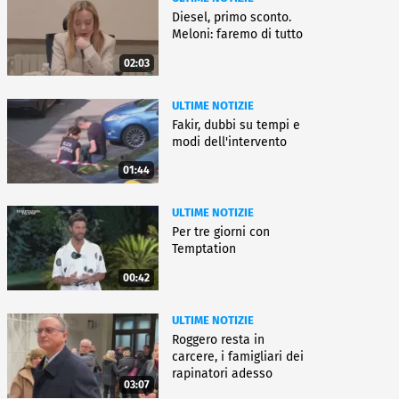
Diesel, primo sconto.
Meloni: faremo di tutto
02:03
ULTIME NOTIZIE
Fakir, dubbi su tempi e
modi dell'intervento
01:44
ULTIME NOTIZIE
Per tre giorni con
Temptation
00:42
ULTIME NOTIZIE
Roggero resta in
carcere, i famigliari dei
rapinatori adesso
03:07
battono cassa