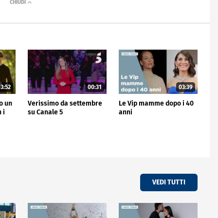
3:52
00:31
03:39
no un
Verissimo da settembre
Le Vip mamme dopo i 40
 i
su Canale 5
anni
VEDI TUTTI