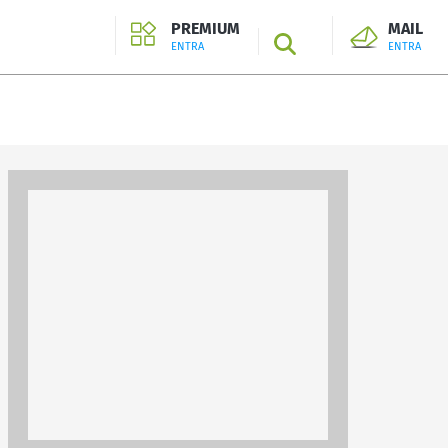
PREMIUM
MAIL
SEARCH
ENTRA
ENTRA
ENTRA