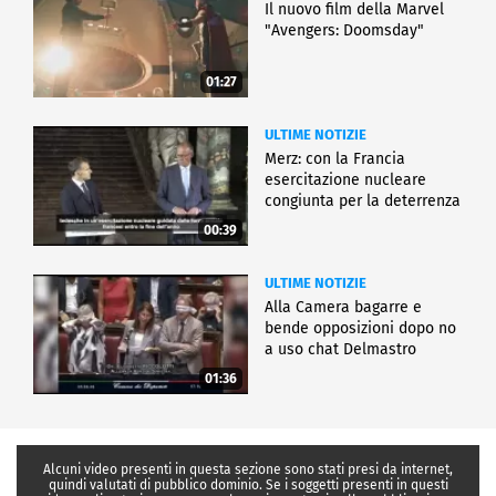
Il nuovo film della Marvel
"Avengers: Doomsday"
01:27
ULTIME NOTIZIE
Merz: con la Francia
esercitazione nucleare
congiunta per la deterrenza
00:39
ULTIME NOTIZIE
Alla Camera bagarre e
bende opposizioni dopo no
a uso chat Delmastro
01:36
Alcuni video presenti in questa sezione sono stati presi da internet,
quindi valutati di pubblico dominio. Se i soggetti presenti in questi