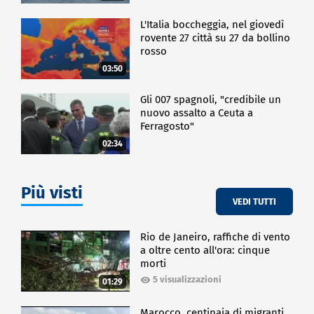
L'Italia boccheggia, nel giovedì
rovente 27 città su 27 da bollino
rosso
03:50
Gli 007 spagnoli, "credibile un
nuovo assalto a Ceuta a
Ferragosto"
02:34
Più visti
VEDI TUTTI
Rio de Janeiro, raffiche di vento
a oltre cento all'ora: cinque
morti
5 visualizzazioni
01:29
Marocco, centinaia di migranti