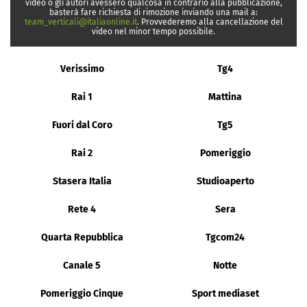
video o gli autori avessero qualcosa in contrario alla pubblicazione,
basterà fare richiesta di rimozione inviando una mail a:
team_verticali@italiaonline.it
. Provvederemo alla cancellazione del
video nel minor tempo possibile.
Verissimo
Tg4
Rai 1
Mattina
Fuori dal Coro
Tg5
Rai 2
Pomeriggio
Stasera Italia
Studioaperto
Rete 4
Sera
Quarta Repubblica
Tgcom24
Canale 5
Notte
Pomeriggio Cinque
Sport mediaset