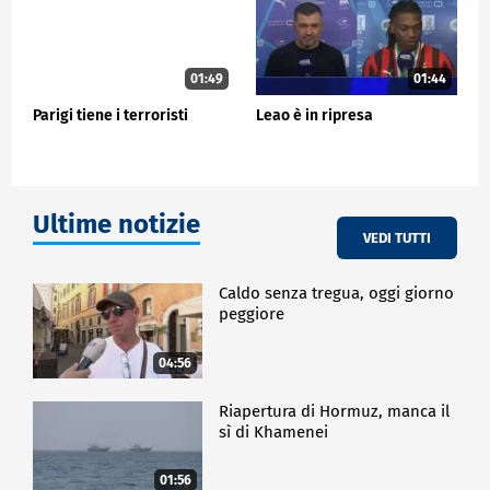
online e nella grande distribuzione. Il presidente
dell'AIE, Innocenzo Cipolletta, ha commentato questi
dati e ha avvisato che per il 2024 sono venute meno
misure a sostegno della domanda di lettura.
01:49
01:44
Parigi tiene i terroristi
Leao è in ripresa
ECONOMIA
Ultime notizie
VEDI TUTTI
Caldo senza tregua, oggi giorno
peggiore
04:56
Riapertura di Hormuz, manca il
sì di Khamenei
01:56