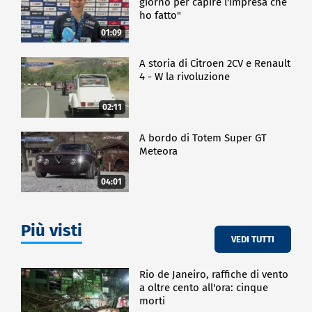
giorno per capire l'impresa che
ho fatto"
01:09
A storia di Citroen 2CV e Renault
4 - W la rivoluzione
02:11
A bordo di Totem Super GT
Meteora
04:01
Più visti
VEDI TUTTI
Rio de Janeiro, raffiche di vento
a oltre cento all'ora: cinque
morti