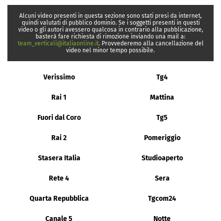
Alcuni video presenti in questa sezione sono stati presi da internet,
quindi valutati di pubblico dominio. Se i soggetti presenti in questi
video o gli autori avessero qualcosa in contrario alla pubblicazione,
basterà fare richiesta di rimozione inviando una mail a:
team_verticali@italiaonline.it
. Provvederemo alla cancellazione del
video nel minor tempo possibile.
Verissimo
Tg4
Rai 1
Mattina
Fuori dal Coro
Tg5
Rai 2
Pomeriggio
Stasera Italia
Studioaperto
Rete 4
Sera
Quarta Repubblica
Tgcom24
Canale 5
Notte