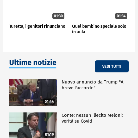
01:30
01:34
Turetta, i genitori rinunciano
Quel bambino speciale solo
in aula
Ultime notizie
VEDI TUTTI
Nuovo annuncio da Trump "A
breve l'accordo"
01:44
Conte: nessun illecito Meloni:
verità su Covid
01:19