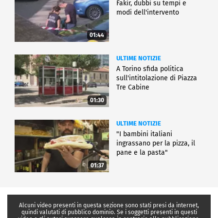
Fakir, dubbi su tempi e
modi dell'intervento
01:44
ULTIME NOTIZIE
A Torino sfida politica
sull'intitolazione di Piazza
Tre Cabine
01:30
ULTIME NOTIZIE
"I bambini italiani
ingrassano per la pizza, il
pane e la pasta"
01:37
Alcuni video presenti in questa sezione sono stati presi da internet,
quindi valutati di pubblico dominio. Se i soggetti presenti in questi