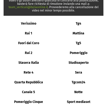
video o gli autori avessero qualcosa in contrario alla pubblicazione,
basterà fare richiesta di rimozione inviando una mail a:
team_verticali@italiaonline.it
. Provvederemo alla cancellazione del
video nel minor tempo possibile.
Verissimo
Tg4
Rai 1
Mattina
Fuori dal Coro
Tg5
Rai 2
Pomeriggio
Stasera Italia
Studioaperto
Rete 4
Sera
Quarta Repubblica
Tgcom24
Canale 5
Notte
Pomeriggio Cinque
Sport mediaset