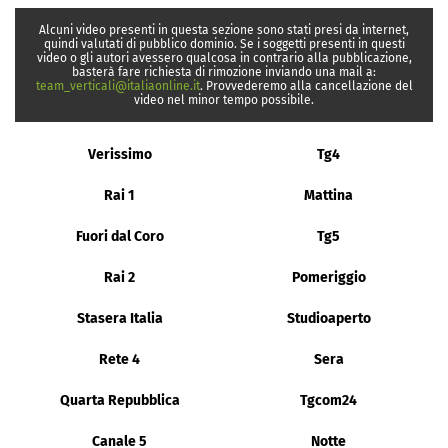
Alcuni video presenti in questa sezione sono stati presi da internet,
quindi valutati di pubblico dominio. Se i soggetti presenti in questi
video o gli autori avessero qualcosa in contrario alla pubblicazione,
basterà fare richiesta di rimozione inviando una mail a:
team_verticali@italiaonline.it
. Provvederemo alla cancellazione del
video nel minor tempo possibile.
Verissimo
Tg4
Rai 1
Mattina
Fuori dal Coro
Tg5
Rai 2
Pomeriggio
Stasera Italia
Studioaperto
Rete 4
Sera
Quarta Repubblica
Tgcom24
Canale 5
Notte