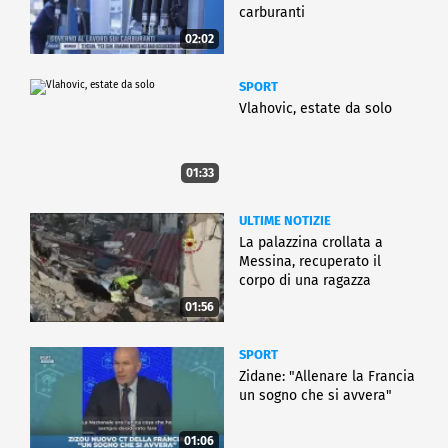
carburanti
02:02
SPORT
Vlahovic, estate da solo
01:33
ULTIME NOTIZIE
La palazzina crollata a
Messina, recuperato il
corpo di una ragazza
01:56
SPORT
Zidane: "Allenare la Francia
un sogno che si avvera"
01:06