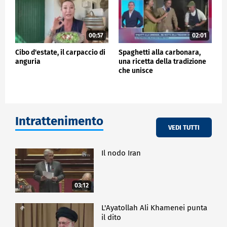
00:57
02:01
Cibo d'estate, il carpaccio di
Spaghetti alla carbonara,
anguria
una ricetta della tradizione
che unisce
Intrattenimento
VEDI TUTTI
Il nodo Iran
03:12
L'Ayatollah Ali Khamenei punta
il dito