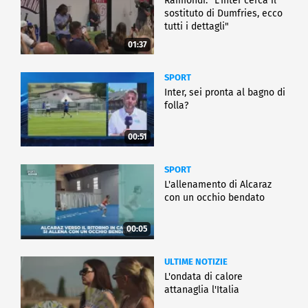
Raimondi: "L'Inter cerca il
sostituto di Dumfries, ecco
tutti i dettagli"
01:37
SPORT
Inter, sei pronta al bagno di
folla?
00:51
SPORT
L'allenamento di Alcaraz
con un occhio bendato
00:05
ULTIME NOTIZIE
L'ondata di calore
attanaglia l'Italia