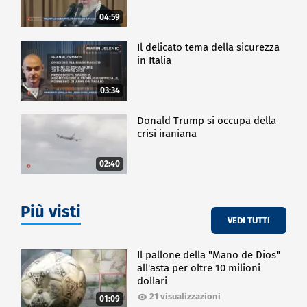
04:59
Il delicato tema della sicurezza
in Italia
03:34
Donald Trump si occupa della
crisi iraniana
02:40
Più visti
VEDI TUTTI
Il pallone della "Mano de Dios"
all'asta per oltre 10 milioni
dollari
21 visualizzazioni
01:09