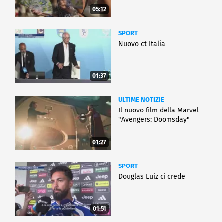
05:12
SPORT
Nuovo ct Italia
01:37
ULTIME NOTIZIE
Il nuovo film della Marvel
"Avengers: Doomsday"
01:27
SPORT
Douglas Luiz ci crede
01:51