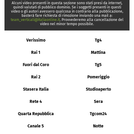
Alcuni video presenti in questa sezione sono stati presi da internet,
quindi valutati di pubblico dominio. Se i soggetti presenti in questi
video o gli autori avessero qualcosa in contrario alla pubblicazione,
basterà fare richiesta di rimozione inviando una mail a:
team_verticali@italiaonline.it
. Provvederemo alla cancellazione del
video nel minor tempo possibile.
Verissimo
Tg4
Rai 1
Mattina
Fuori dal Coro
Tg5
Rai 2
Pomeriggio
Stasera Italia
Studioaperto
Rete 4
Sera
Quarta Repubblica
Tgcom24
Canale 5
Notte