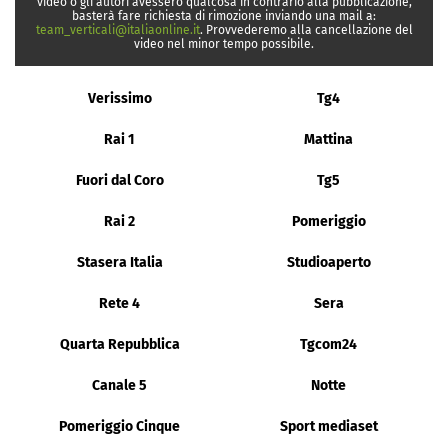
video o gli autori avessero qualcosa in contrario alla pubblicazione,
basterà fare richiesta di rimozione inviando una mail a:
team_verticali@italiaonline.it
. Provvederemo alla cancellazione del
video nel minor tempo possibile.
Verissimo
Tg4
Rai 1
Mattina
Fuori dal Coro
Tg5
Rai 2
Pomeriggio
Stasera Italia
Studioaperto
Rete 4
Sera
Quarta Repubblica
Tgcom24
Canale 5
Notte
Pomeriggio Cinque
Sport mediaset