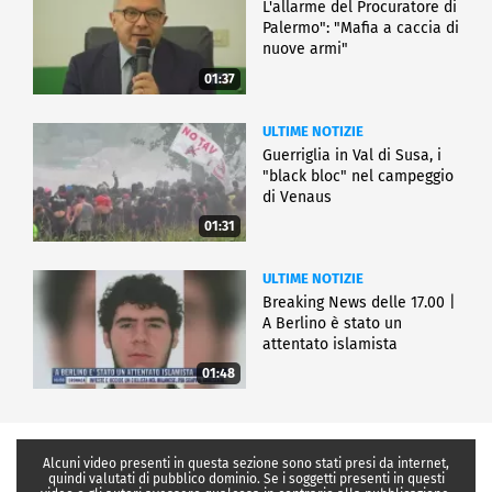
L'allarme del Procuratore di
Palermo": "Mafia a caccia di
nuove armi"
01:37
ULTIME NOTIZIE
Guerriglia in Val di Susa, i
"black bloc" nel campeggio
di Venaus
01:31
ULTIME NOTIZIE
Breaking News delle 17.00 |
A Berlino è stato un
attentato islamista
01:48
Alcuni video presenti in questa sezione sono stati presi da internet,
quindi valutati di pubblico dominio. Se i soggetti presenti in questi