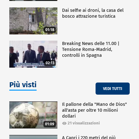
Dai selfie ai droni, la casa del
bosco attrazione turistica
01:18
Breaking News delle 11.00 |
Tensione Roma-Madrid,
controlli in Spagna
02:13
Più visti
VEDI TUTTI
Il pallone della "Mano de Dios"
all'asta per oltre 10 milioni
dollari
21 visualizzazioni
01:09
A Capri i 220 metri del più