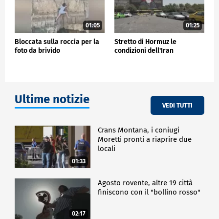
01:05
01:25
Bloccata sulla roccia per la
Stretto di Hormuz le
foto da brivido
condizioni dell'Iran
Ultime notizie
VEDI TUTTI
Crans Montana, i coniugi
Moretti pronti a riaprire due
locali
01:33
Agosto rovente, altre 19 città
finiscono con il "bollino rosso"
02:17