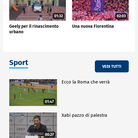
01:32
02:03
Geely per il rinascimento
Una nuova Fiorentina
urbano
Sport
VEDI TUTTI
Ecco la Roma che verrà
01:47
Xabi pazzo di palestra
00:27