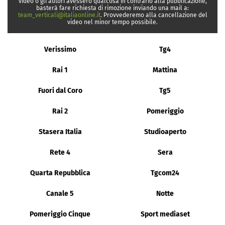
video o gli autori avessero qualcosa in contrario alla pubblicazione,
basterà fare richiesta di rimozione inviando una mail a:
team_verticali@italiaonline.it
. Provvederemo alla cancellazione del
video nel minor tempo possibile.
Verissimo
Tg4
Rai 1
Mattina
Fuori dal Coro
Tg5
Rai 2
Pomeriggio
Stasera Italia
Studioaperto
Rete 4
Sera
Quarta Repubblica
Tgcom24
Canale 5
Notte
Pomeriggio Cinque
Sport mediaset