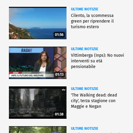
ULTIME NOTIZIE
Cilento, la scommessa
green per riprendere il
turismo estero
01:56
ULTIME NOTIZIE
Vittimberga (Inps): No nuovi
interventi su età
pensionabile
01:13
ULTIME NOTIZIE
'The Walking dead: dead
city', terza stagione con
Maggie e Negan
01:38
ULTIME NOTIZIE