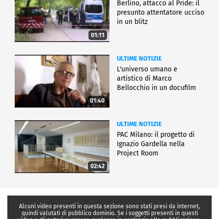
Berlino, attacco al Pride: il
presunto attentatore ucciso
in un blitz
01:11
ULTIME NOTIZIE
L'universo umano e
artistico di Marco
Bellocchio in un docufilm
01:40
ULTIME NOTIZIE
PAC Milano: il progetto di
Ignazio Gardella nella
Project Room
02:42
Alcuni video presenti in questa sezione sono stati presi da internet,
quindi valutati di pubblico dominio. Se i soggetti presenti in questi