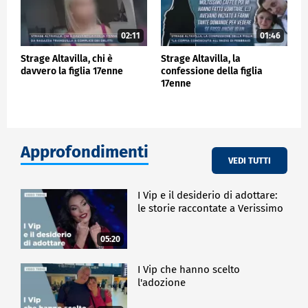
02:11
01:46
Strage Altavilla, chi è
Strage Altavilla, la
davvero la figlia 17enne
confessione della figlia
17enne
Approfondimenti
VEDI TUTTI
I Vip e il desiderio di adottare:
le storie raccontate a Verissimo
05:20
I Vip che hanno scelto
l'adozione