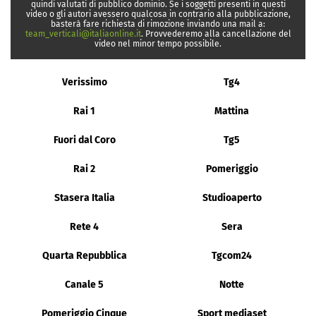
quindi valutati di pubblico dominio. Se i soggetti presenti in questi
video o gli autori avessero qualcosa in contrario alla pubblicazione,
basterà fare richiesta di rimozione inviando una mail a:
team_verticali@italiaonline.it
. Provvederemo alla cancellazione del
video nel minor tempo possibile.
Verissimo
Tg4
Rai 1
Mattina
Fuori dal Coro
Tg5
Rai 2
Pomeriggio
Stasera Italia
Studioaperto
Rete 4
Sera
Quarta Repubblica
Tgcom24
Canale 5
Notte
Pomeriggio Cinque
Sport mediaset