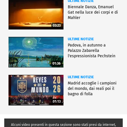
ULTIME NOTIZIE
Biennale Danza, Emanuel
Gat nella luce dei corpi e di
Mahler
03:23
ULTIME NOTIZIE
Padova, in autunno a
Palazzo Zabarella
l'espressionista Pechstein
01:36
ULTIME NOTIZIE
Madrid accoglie i campioni
del mondo, dai reali poi il
bagno di folla
01:13
Alcuni video presenti in questa sezione sono stati presi da internet,