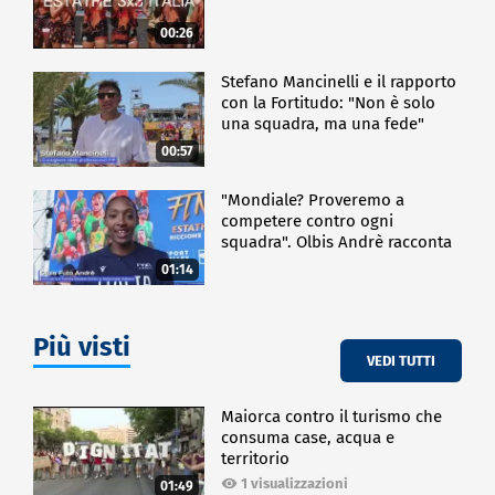
00:26
Stefano Mancinelli e il rapporto
con la Fortitudo: "Non è solo
una squadra, ma una fede"
00:57
"Mondiale? Proveremo a
competere contro ogni
squadra". Olbis Andrè racconta
il percorso di avvicinamento ai
01:14
prossimi mondiali in Germania.
Più visti
VEDI TUTTI
Maiorca contro il turismo che
consuma case, acqua e
territorio
1 visualizzazioni
01:49