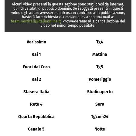
Alcuni video presenti in questa sezione sono stati presi da internet,
quindi valutati di pubblico dominio. Se i soggetti presenti in questi
video o gli autori avessero qualcosa in contrario alla pubblicazione,
basterà fare richiesta di rimozione inviando una mail a:
team_verticali@italiaonline.it
. Provvederemo alla cancellazione del
video nel minor tempo possibile.
Verissimo
Tg4
Rai 1
Mattina
Fuori dal Coro
Tg5
Rai 2
Pomeriggio
Stasera Italia
Studioaperto
Rete 4
Sera
Quarta Repubblica
Tgcom24
Canale 5
Notte