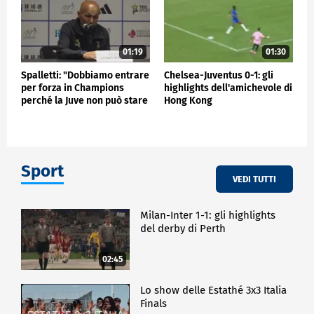
01:19
01:30
Spalletti: "Dobbiamo entrare
Chelsea-Juventus 0-1: gli
per forza in Champions
highlights dell'amichevole di
perché la Juve non può stare
Hong Kong
fuori"
Sport
VEDI TUTTI
Milan-Inter 1-1: gli highlights
del derby di Perth
02:45
Lo show delle Estathé 3x3 Italia
Finals