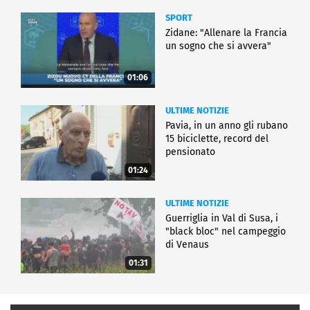
SPORT
Zidane: "Allenare la Francia
un sogno che si avvera"
01:06
ULTIME NOTIZIE
Pavia, in un anno gli rubano
15 biciclette, record del
pensionato
01:24
ULTIME NOTIZIE
Guerriglia in Val di Susa, i
"black bloc" nel campeggio
di Venaus
01:31