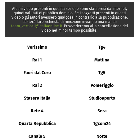
Alcuni video presenti in questa sezione sono stati presi da internet,
quindi valutati di pubblico dominio. Se i soggetti presenti in questi
video o gli autori avessero qualcosa in contrario alla pubblicazione,
basterà fare richiesta di rimozione inviando una mail a:
team_verticali@italiaonline.it
. Provvederemo alla cancellazione del
video nel minor tempo possibile.
Verissimo
Tg4
Rai 1
Mattina
Fuori dal Coro
Tg5
Rai 2
Pomeriggio
Stasera Italia
Studioaperto
Rete 4
Sera
Quarta Repubblica
Tgcom24
Canale 5
Notte