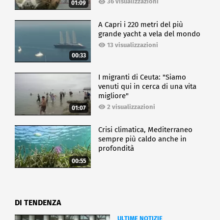
consentire una tariffazione omogenea su tutto il
36 visualizzazioni
01:09
territorio nazionale, ma a oggi questo non è ancora
avvenuto.
A Capri i 220 metri del più
grande yacht a vela del mondo
CRONACA
13 visualizzazioni
00:33
I migranti di Ceuta: "Siamo
venuti qui in cerca di una vita
migliore"
2 visualizzazioni
01:07
Crisi climatica, Mediterraneo
sempre più caldo anche in
profondità
00:55
DI TENDENZA
ULTIME NOTIZIE