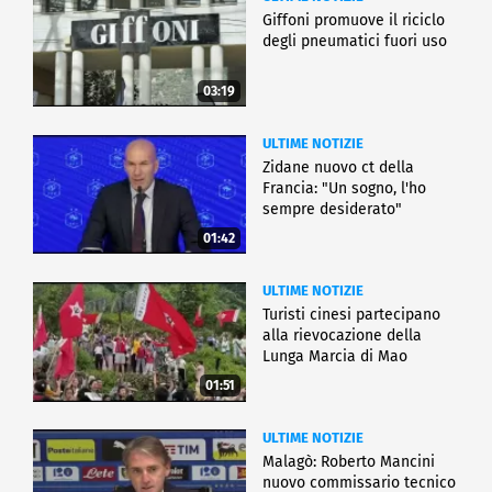
Giffoni promuove il riciclo
degli pneumatici fuori uso
03:19
ULTIME NOTIZIE
Zidane nuovo ct della
Francia: "Un sogno, l'ho
sempre desiderato"
01:42
ULTIME NOTIZIE
Turisti cinesi partecipano
alla rievocazione della
Lunga Marcia di Mao
01:51
ULTIME NOTIZIE
Malagò: Roberto Mancini
nuovo commissario tecnico