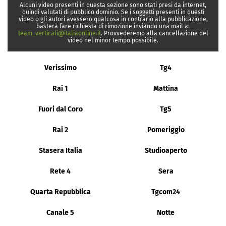
Alcuni video presenti in questa sezione sono stati presi da internet,
quindi valutati di pubblico dominio. Se i soggetti presenti in questi
video o gli autori avessero qualcosa in contrario alla pubblicazione,
basterà fare richiesta di rimozione inviando una mail a:
team_verticali@italiaonline.it
. Provvederemo alla cancellazione del
video nel minor tempo possibile.
Verissimo
Tg4
Rai 1
Mattina
Fuori dal Coro
Tg5
Rai 2
Pomeriggio
Stasera Italia
Studioaperto
Rete 4
Sera
Quarta Repubblica
Tgcom24
Canale 5
Notte